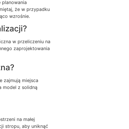
e planowania
miętaj, że w przypadku
ąco wzrośnie.
izacji?
czna w przeliczeniu na
annego zaprojektowania
zna?
e zajmują miejsca
a model z solidną
trzeni na małej
i stropu, aby uniknąć