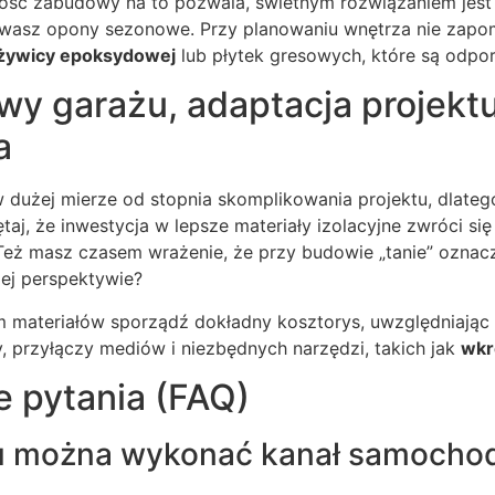
kość zabudowy na to pozwala, świetnym rozwiązaniem jest
sz opony sezonowe. Przy planowaniu wnętrza nie zapomni
żywicy epoksydowej
lub płytek gresowych, które są odpor
y garażu, adaptacja projektu 
a
 dużej mierze od stopnia skomplikowania projektu, dlateg
taj, że inwestycja w lepsze materiały izolacyjne zwróci si
 Też masz czasem wrażenie, że przy budowie „tanie” ozna
zej perspektywie?
materiałów sporządź dokładny kosztorys, uwzględniając n
, przyłączy mediów i niezbędnych narzędzi, takich jak
wkr
e pytania (FAQ)
u można wykonać kanał samoch