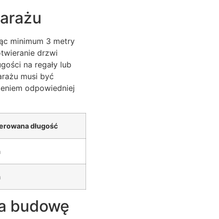
garażu
jąc minimum 3 metry
twieranie drzwi
gości na regały lub
arażu musi być
eniem odpowiedniej
erowana długość
m
m
na budowę