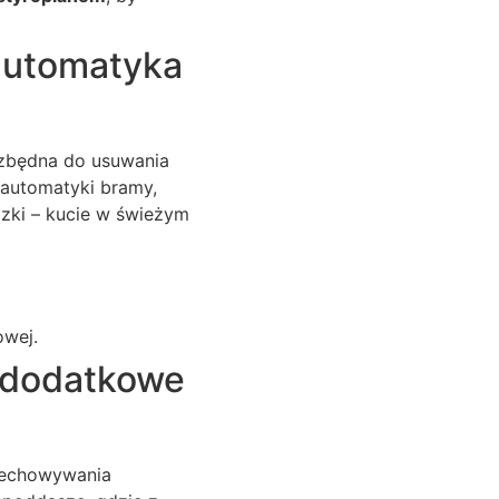
 automatyka
ezbędna do usuwania
ę automatyki bramy,
zki – kucie w świeżym
owej.
i dodatkowe
rzechowywania