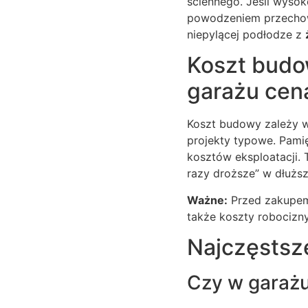
ściennego. Jeśli wyso
powodzeniem przechowa
niepylącej podłodze z
Koszt budow
garażu cen
Koszt budowy zależy w
projekty typowe. Pamię
kosztów eksploatacji.
razy droższe” w dłużs
Ważne:
Przed zakupem 
także koszty robocizny
Najczęstsz
Czy w garaż