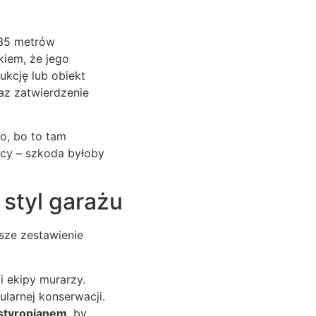
 35 metrów
iem, że jego
ukcję lub obiekt
az zatwierdzenie
o, bo to tam
icy – szkoda byłoby
 styl garażu
sze zestawienie
i ekipy murarzy.
larnej konserwacji.
styropianem
, by