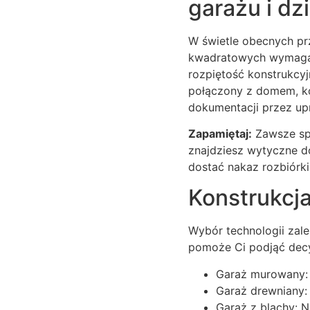
garażu i dz
W świetle obecnych pr
kwadratowych wymaga 
rozpiętość konstrukcyj
połączony z domem, ko
dokumentacji przez up
Zapamiętaj:
Zawsze sp
znajdziesz wytyczne d
dostać nakaz rozbiórki
Konstrukcja
Wybór technologii zal
pomoże Ci podjąć decy
Garaż murowany: I
Garaż drewniany:
Garaż z blachy: N