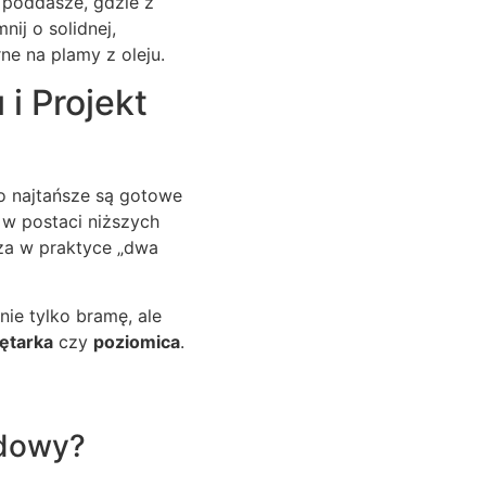
 poddasze, gdzie z
j o solidnej,
ne na plamy z oleju.
i Projekt
o najtańsze są gotowe
ę w postaci niższych
cza w praktyce „dwa
ie tylko bramę, ale
ętarka
czy
poziomica
.
odowy?