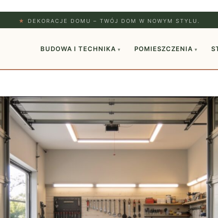
★
DEKORACJE DOMU – TWÓJ DOM W NOWYM STYLU.
BUDOWA I TECHNIKA
POMIESZCZENIA
S
▾
▾