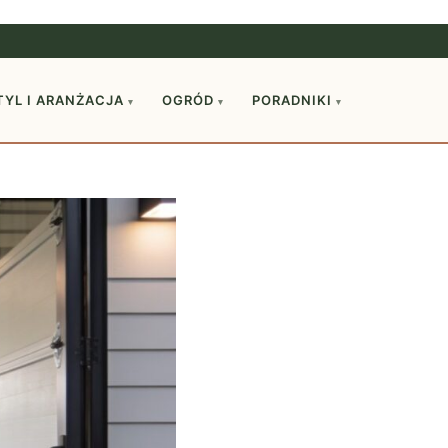
TYL I ARANŻACJA
OGRÓD
PORADNIKI
▾
▾
▾