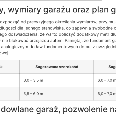
, wymiary garażu oraz plan 
 rozpocząć od precyzyjnego określenia wymiarów, przyjmu
 długości dla jednego stanowiska, co zapewnia swobodne o
ego doświadczenia, że warto doliczyć dodatkowy metr dłu
y nie blokować przejazdu autem. Pamiętaj, że fundament g
 analogicznym do ław fundamentowych domu, z uwzględni
owej.
sk
Sugerowana szerokość
Sug
3,0 – 3,5 m
6,0 – 7,0 
5,5 – 6,0 m
6,0 – 7,0 
udowlane garaż, pozwolenie 