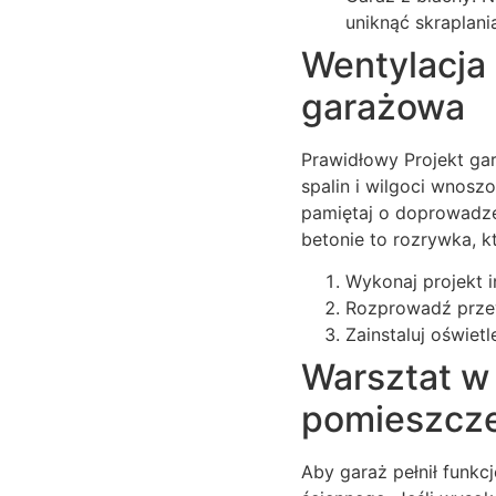
uniknąć skraplani
Wentylacja 
garażowa
Prawidłowy Projekt gar
spalin i wilgoci wnoszo
pamiętaj o doprowadze
betonie to rozrywka, k
Wykonaj projekt i
Rozprowadź prze
Zainstaluj oświet
Warsztat w
pomieszcz
Aby garaż pełnił funk