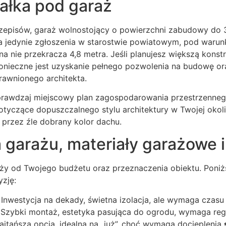
iałka pod garaż
zepisów, garaż wolnostojący o powierzchni zabudowy do
jedynie zgłoszenia w starostwie powiatowym, pod warunk
na nie przekracza 4,8 metra. Jeśli planujesz większą konstr
nieczne jest uzyskanie pełnego pozwolenia na budowę or
rawnionego architekta.
rawdzaj miejscowy plan zagospodarowania przestrzenneg
otyczące dopuszczalnego stylu architektury w Twojej okol
 przez źle dobrany kolor dachu.
 garażu, materiały garażowe i
eży od Twojego budżetu oraz przeznaczenia obiektu. Poniż
zję:
nwestycja na dekady, świetna izolacja, ale wymaga czasu 
 Szybki montaż, estetyka pasująca do ogrodu, wymaga regu
ajtańsza opcja, idealna na „już”, choć wymaga docieplenia