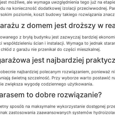
jest możliwe, ale wymaga uwzględnienia tego już na etapi
u na konieczność dodatkowej izolacji przeciwwodnej. Pa
okim poziomie, koszt budowy takiego rozwiązania znacz
garażu z domem jest droższy w real
owanego z bryłą budynku jest zazwyczaj bardziej ekonomi
 współdzieleniu ścian i instalacji. Wymaga to jednak star
y chłód z garażu nie przenikał do części mieszkalnej.
arażowa jest najbardziej praktyc
becnie najbardziej polecanym rozwiązaniem, ponieważ ni
niają świetną szczelność. Przy wyborze warto postawić n
nie zwiększa wygodę codziennego użytkowania.
tarasem to dobre rozwiązanie?
ietny sposób na maksymalne wykorzystanie dostępnej przes
dnak zastosowania zaawansowanych systemów hydroizolacj