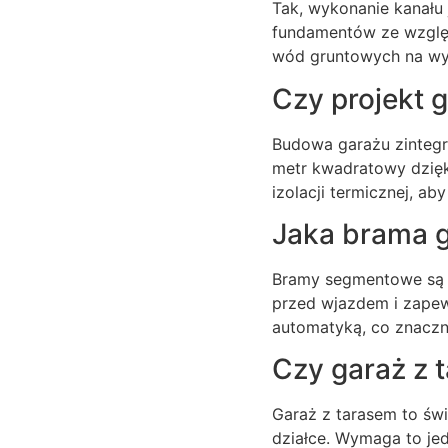
Tak, wykonanie kanału 
fundamentów ze względ
wód gruntowych na wys
Czy projekt 
Budowa garażu zintegr
metr kwadratowy dzięki
izolacji termicznej, ab
Jaka brama g
Bramy segmentowe są o
przed wjazdem i zapew
automatyką, co znacz
Czy garaż z 
Garaż z tarasem to św
działce. Wymaga to je