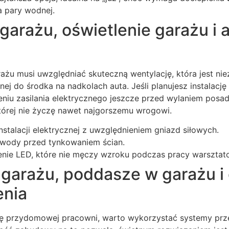
a pary wodnej.
garażu, oświetlenie garażu i
ażu musi uwzględniać skuteczną wentylację, która jest ni
nej do środka na nadkolach auta. Jeśli planujesz instalacj
niu zasilania elektrycznego jeszcze przed wylaniem posad
tórej nie życzę nawet najgorszemu wrogowi.
nstalacji elektrycznej z uwzględnieniem gniazd siłowych.
wody przed tynkowaniem ścian.
lenie LED, które nie męczy wzroku podczas pracy warsztat
 garażu, poddasze w garażu 
enia
cję przydomowej pracowni, warto wykorzystać systemy p