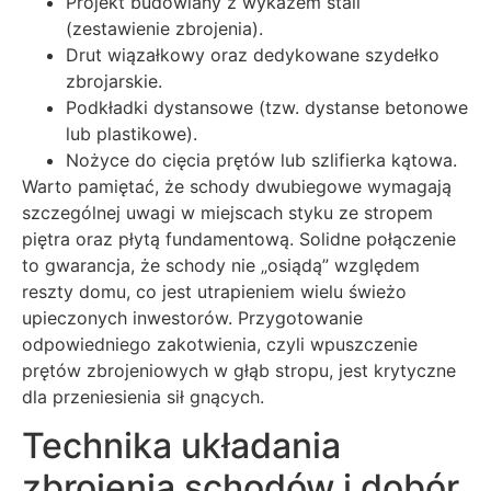
Projekt budowlany z wykazem stali
(zestawienie zbrojenia).
Drut wiązałkowy oraz dedykowane szydełko
zbrojarskie.
Podkładki dystansowe (tzw. dystanse betonowe
lub plastikowe).
Nożyce do cięcia prętów lub szlifierka kątowa.
Warto pamiętać, że schody dwubiegowe wymagają
szczególnej uwagi w miejscach styku ze stropem
piętra oraz płytą fundamentową. Solidne połączenie
to gwarancja, że schody nie „osiądą” względem
reszty domu, co jest utrapieniem wielu świeżo
upieczonych inwestorów. Przygotowanie
odpowiedniego zakotwienia, czyli wpuszczenie
prętów zbrojeniowych w głąb stropu, jest krytyczne
dla przeniesienia sił gnących.
Technika układania
zbrojenia schodów i dobór