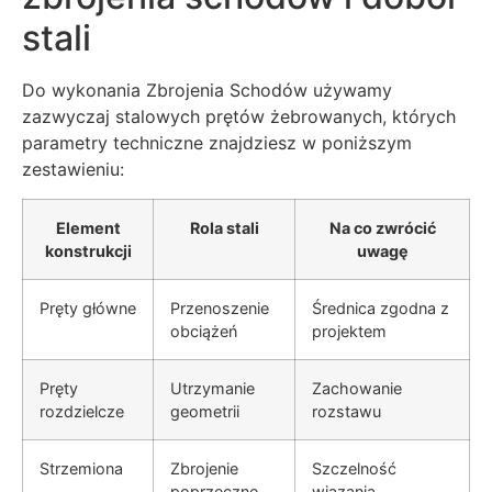
stali
Do wykonania Zbrojenia Schodów używamy
zazwyczaj stalowych prętów żebrowanych, których
parametry techniczne znajdziesz w poniższym
zestawieniu:
Element
Rola stali
Na co zwrócić
konstrukcji
uwagę
Pręty główne
Przenoszenie
Średnica zgodna z
obciążeń
projektem
Pręty
Utrzymanie
Zachowanie
rozdzielcze
geometrii
rozstawu
Strzemiona
Zbrojenie
Szczelność
poprzeczne
wiązania