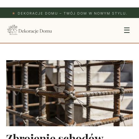
★
DEKORACJE DOMU – TWÓJ DOM W NOWYM STYLU.
☰
Zbrojenie schodów