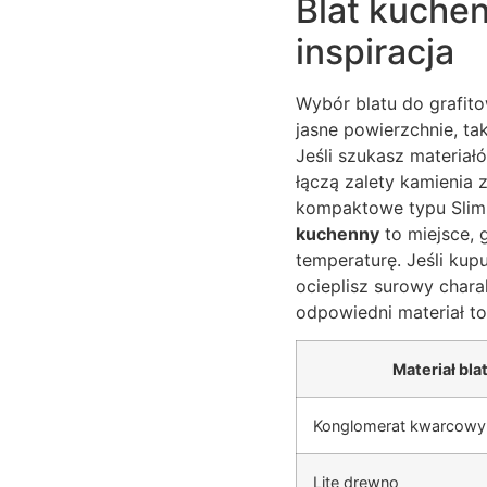
Blat kuchen
inspiracja
Wybór blatu do grafito
jasne powierzchnie, ta
Jeśli szukasz materiał
łączą zalety kamienia 
kompaktowe typu Slim L
kuchenny
to miejsce, 
temperaturę. Jeśli kup
ocieplisz surowy chara
odpowiedni materiał t
Materiał bla
Konglomerat kwarcowy
Lite drewno