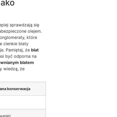
jako
epiej sprawdzają się
zabezpieczone olejem.
onglomeraty, które
 cienkie blaty
je. Pamiętaj, że
blat
usi być odporna na
ewnianym blatem
zy wiedzą, że
na konserwacja
wanie)