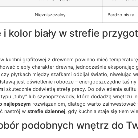
Niezniszczalny
Bardzo niska
 i kolor biały w strefie przyg
 w kuchni grafitowej z drewnem powinno mieć temperatu
ować ciepły charakter drewna, jednocześnie eksponując gr
czy płytkach między szafkami odbijał światło, niwelując w
dstawą jest oświetlenie robocze – energooszczędne taśm
mi
skutecznie doświetlą strefę pracy. Do oświetlenia sufit
 typu „tuby” lub szynoprzewody, które dodadzą wnętrzu in
o najlepszym
rozwiązaniom, dlatego warto zainwestować 
ć nastrój w
strefie dziennej
, gdy kuchnia staje się tłem w
dobór podobnych wnętrz do T