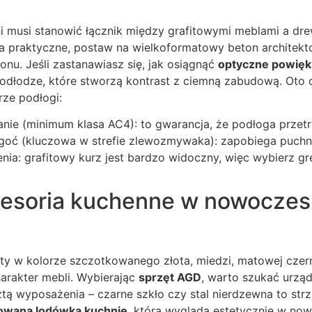
i musi stanowić łącznik między grafitowymi meblami a dre
ia praktyczne, postaw na wielkoformatowy beton architekt
onu. Jeśli zastanawiasz się, jak osiągnąć
optyczne powięk
podłodze, które stworzą kontrast z ciemną zabudową. Oto c
ze podłogi:
anie (minimum klasa AC4): to gwarancja, że podłoga przetr
goć (kluczowa w strefie zlewozmywaka): zapobiega puchni
nia: grafitowy kurz jest bardzo widoczny, więc wybierz g
kcesoria kuchenne w nowocze
yty w kolorze szczotkowanego złota, miedzi, matowej czerni
arakter mebli. Wybierając
sprzęt AGD
, warto szukać urząd
ztą wyposażenia – czarne szkło czy stal nierdzewna to strz
owaną lodówką kuchnię
, która wygląda estetycznie w no