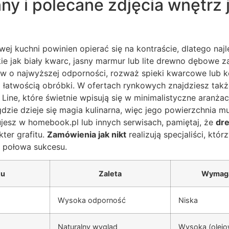
ny i polecane zdjęcia wnętrz 
wej kuchni powinien opierać się na kontraście, dlatego najl
kie jak biały kwarc, jasny marmur lub lite drewno dębowe 
ów o najwyższej odporności, rozważ spieki kwarcowe lub k
z łatwością obróbki. W ofertach rynkowych znajdziesz także
ine, które świetnie wpisują się w minimalistyczne aranżac
gdzie dzieje się magia kulinarna, więc jego powierzchnia m
ujesz w homebook.pl lub innych serwisach, pamiętaj, że
dr
kter grafitu.
Zamówienia jak nikt
realizują specjaliści, któr
o połowa sukcesu.
tu
Zaleta
Wymaga
Wysoka odporność
Niska
Naturalny wygląd
Wysoka (olejo