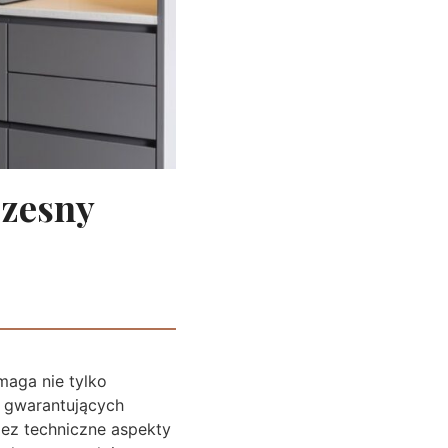
czesny
maga nie tylko
 gwarantujących
zez techniczne aspekty