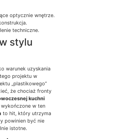
jące optycznie wnętrze.
konstrukcja.
enie techniczne.
w stylu
ko warunek uzyskania
 tego projektu w
fektu „plastikowego”
ieć, że chociaż fronty
owoczesnej kuchni
wykończone w ten
m
to hit, który utrzyma
 powinien być nie
nie istotne.