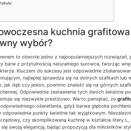
tykuły:
owoczesna kuchnia grafitow
ywny wybór?
rewnem to obecnie jedno z najpopularniejszych rozwiązań,
ty barw z przytulnością naturalnego surowca, tworząc wnę
erze. Kluczem do sukcesu jest odpowiednie zbalansowanie 
inującym, najlepiej sprawdza się na dolnych szafkach lub 
, jak dąb czy jesion, powinno znaleźć się na górnych szafk
hennej. Odpowiednie zestawienie tych dwóch światów po
zentuje się niezwykle prestiżowo. Warto pamiętać, że
grafi
odpowiedniego oświetlenia, gdyż barwa głęboka pochłania 
odpowiednie punkty świetlne tak wyjątkowym. Niezależni
rzędowy, czy skomplikowaną kuchnię w kształcie litery L, z
ię swoją elegancją, będąc propozycją dla miłośników styl