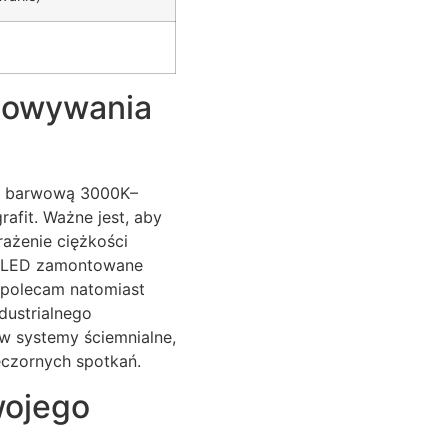
otowywania
rę barwową 3000K–
afit. Ważne jest, aby
rażenie ciężkości
y LED zamontowane
u polecam natomiast
dustrialnego
w systemy ściemnialne,
ieczornych spotkań.
wojego