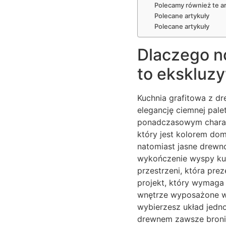
Polecamy również te ar
Polecane artykuły
Polecane artykuły
Dlaczego n
to ekskluz
Kuchnia grafitowa z d
elegancję ciemnej pale
ponadczasowym charakt
który jest kolorem dom
natomiast jasne drewno
wykończenie wyspy kuc
przestrzeni, która pre
projekt, który wymaga 
wnętrze wyposażone w 
wybierzesz układ jedno
drewnem zawsze broni s