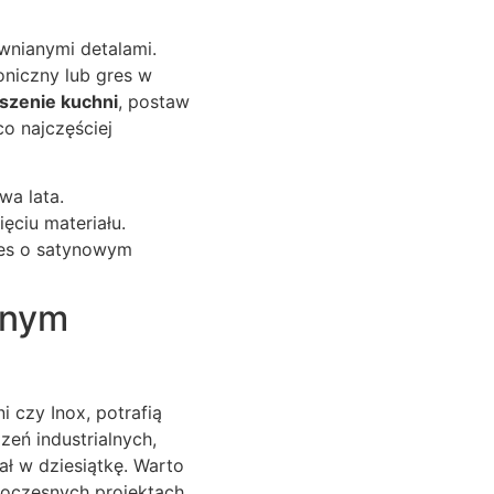
wnianymi detalami.
oniczny lub gres w
szenie kuchni
, postaw
o najczęściej
wa lata.
ęciu materiału.
res o satynowym
snym
 czy Inox, potrafią
zeń industrialnych,
ał w dziesiątkę. Warto
woczesnych projektach.