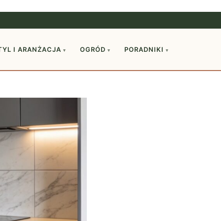
TYL I ARANŻACJA
OGRÓD
PORADNIKI
▾
▾
▾