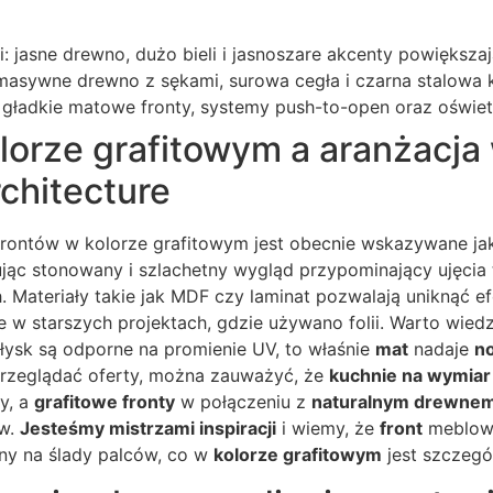
: jasne drewno, dużo bieli i jasnoszare akcenty powiększa
: masywne drewno z sękami, surowa cegła i czarna stalowa 
gładkie matowe fronty, systemy push-to-open oraz oświetl
lorze grafitowym a aranżacja 
chitecture
ontów w kolorze grafitowym jest obecnie wskazywane ja
ując stonowany i szlachetny wygląd przypominający ujęcia
. Materiały takie jak MDF czy laminat pozwalają uniknąć e
e w starszych projektach, gdzie używano folii. Warto wiedz
łysk są odporne na promienie UV, to właśnie
mat
nadaje
n
li przeglądać oferty, można zauważyć, że
kuchnie na wymiar
y, a
grafitowe fronty
w połączeniu z
naturalnym drewne
ów.
Jesteśmy mistrzami inspiracji
i wiemy, że
front
meblowy
orny na ślady palców, co w
kolorze grafitowym
jest szczegól