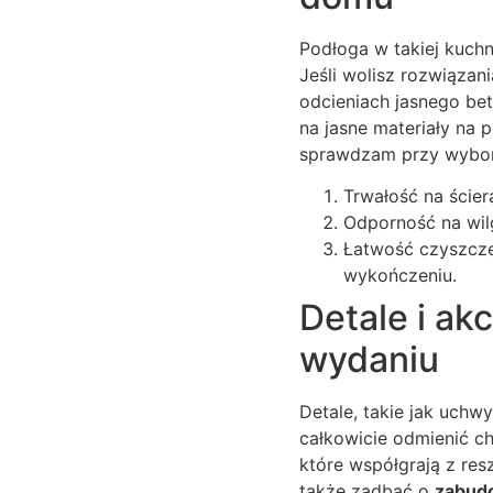
Podłoga w takiej kuchn
Jeśli wolisz rozwiązan
odcieniach jasnego bet
na jasne materiały na 
sprawdzam przy wybor
Trwałość na ścier
Odporność na wil
Łatwość czyszcze
wykończeniu.
Detale i a
wydaniu
Detale, takie jak uchw
całkowicie odmienić ch
które współgrają z res
także zadbać o
zabud