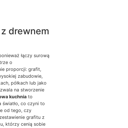
a z drewnem
 ponieważ łączy surową
trze o
proporcji: grafit,
wysokiej zabudowie,
ach, półkach lub jako
zwala na stworzenie
towa kuchnia
to
światło, co czyni to
e od tego, czy
estawienie grafitu z
u, którzy cenią sobie