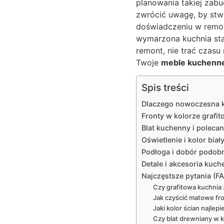
planowania takiej zab
zwrócić uwagę, by stw
doświadczeniu w remont
wymarzona kuchnia stał
remont, nie trać czasu 
Twoje
meble kuchenn
Spis treści
Dlaczego nowoczesna k
Fronty w kolorze grafi
Blat kuchenny i polecan
Oświetlenie i kolor bia
Podłoga i dobór podob
Detale i akcesoria ku
Najczęstsze pytania (F
Czy grafitowa kuchnia
Jak czyścić matowe fr
Jaki kolor ścian najlep
Czy blat drewniany w 