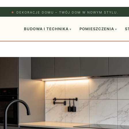
★
DEKORACJE DOMU – TWÓJ DOM W NOWYM STYLU.
BUDOWA I TECHNIKA
POMIESZCZENIA
S
▾
▾