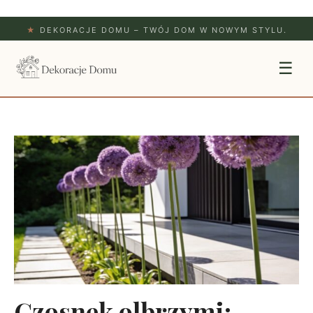
★
DEKORACJE DOMU – TWÓJ DOM W NOWYM STYLU.
☰
Czosnek olbrzymi: