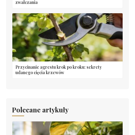
zwalczania
Przycinanie agrestu krok po kroku: sekrety
udanego cięcia krzewów
Polecane artykuły