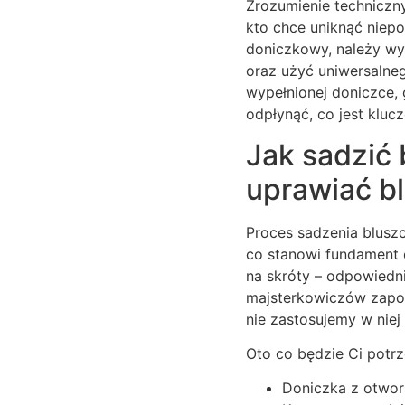
Zrozumienie techniczny
kto chce uniknąć niepo
doniczkowy, należy wy
oraz użyć uniwersalne
wypełnionej doniczce,
odpłynąć, co jest kluc
Jak sadzić 
uprawiać b
Proces sadzenia blusz
co stanowi fundament d
na skróty – odpowiedn
majsterkowiczów zapomi
nie zastosujemy w nie
Oto co będzie Ci potr
Doniczka z otwo