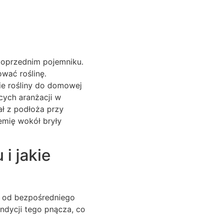
poprzednim pojemniku.
ować roślinę.
ie rośliny do domowej
cych aranżacji w
ał z podłoża przy
emię wokół bryły
i jakie
a od bezpośredniego
ndycji tego pnącza, co