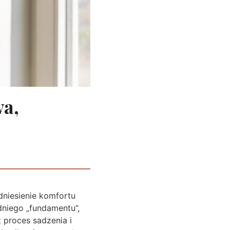
wa,
dniesienie komfortu
niego „fundamentu”,
 proces sadzenia i