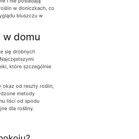
e i nie posiadają
oślin w doniczkach, co
yglądu bluszczu w
nę w domu
ie się drobnych
 Najczęstszymi
ki, które szczególnie
okaz od reszty roślin,
awdzone metody
u liści od spodu
e dla rośliny.
pokoju?