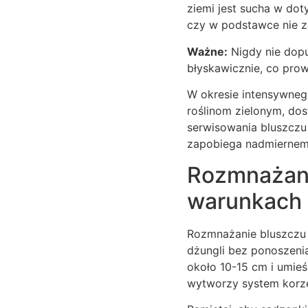
ziemi jest sucha w do
czy w podstawce nie z
Ważne:
Nigdy nie dopu
błyskawicznie, co pro
W okresie intensywneg
roślinom zielonym, d
serwisowania bluszczu 
zapobiega nadmiernemu
Rozmnażani
warunkach
Rozmnażanie bluszczu 
dżungli bez ponoszeni
około 10-15 cm i umie
wytworzy system korz