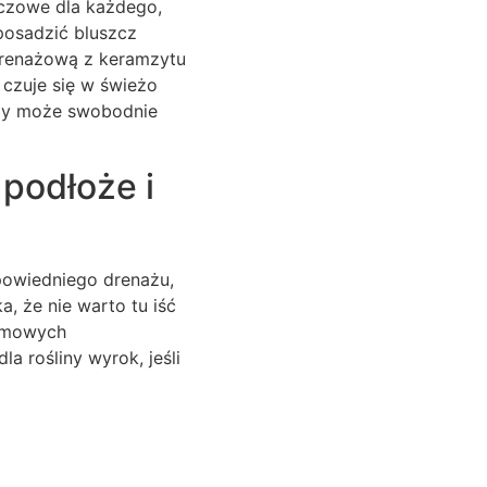
uczowe dla każdego,
 posadzić bluszcz
drenażową z keramzytu
 czuje się w świeżo
ody może swobodnie
 podłoże i
powiedniego drenażu,
, że nie warto tu iść
domowych
a rośliny wyrok, jeśli