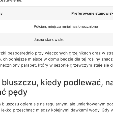
ny
Preferowane stanowis
Półcień, miejsca mniej nasłonecznione
Jasne stanowisko
czki bezpośrednio przy włączonych grzejnikach oraz w str
ne, chłodniejsze miejsce w domu będzie dla tej rośliny znac
oneczniony parapet, który w sezonie grzewczym staje się 
 bluszczu, kiedy podlewać, n
ać pędy
a bluszczu opiera się na regularnym, ale umiarkowanym po
 lekko przeschnąć między kolejnymi dawkami wody. Gdy w