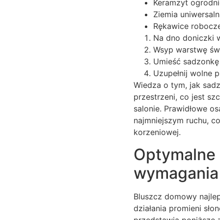
Keramzyt ogrodni
Ziemia uniwersal
Rękawice robocze
Na dno doniczki 
Wsyp warstwę świe
Umieść sadzonkę 
Uzupełnij wolne pr
Wiedza o tym, jak sad
przestrzeni, co jest s
salonie. Prawidłowe os
najmniejszym ruchu, c
korzeniowej.
Optymalne w
wymagania 
Bluszcz domowy najlepi
działania promieni sł
przedstawia poniższe z