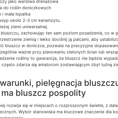
czy jako warstwa drenażowa
na do roślin doniczkowych
 i mała łopatka
wsyp około 2-3 cm keramzytu.
żej ziemi uniwersalnej.
bluszczu, zachowując ten sam poziom posadzenia, co w 
zestrzenie ziemią i lekko dociśnij ją palcami, aby ustabiliz
zić bluszcz w doniczce, pozwala na precyzyjne dopasowan
zczególnie ważne przy planowaniu zielonych ścian lub wiszą
adzenie rośliny to gwarancja, że bluszcz nie będzie wypad
o często zdarza się amatorom zostawiającym zbyt luźną zi
arunki, pielęgnacja bluszczu 
ma bluszcz pospolity
ej rozwija się w miejscach o rozproszonym świetle, z dal
onecznych. Wybór stanowiska ma kluczowe znaczenie dla ko
estawienie: