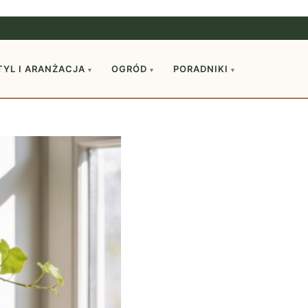
TYL I ARANŻACJA
OGRÓD
PORADNIKI
▾
▾
▾