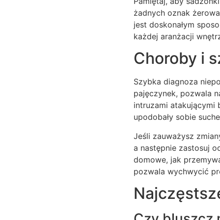
Pamiętaj, aby sadzonki
żadnych oznak żerowan
jest doskonałym sposo
każdej aranżacji wnętr
Choroby i s
Szybka diagnoza niepok
pajęczynek, pozwala n
intruzami atakującymi 
upodobały sobie suche 
Jeśli zauważysz zmiany
a następnie zastosuj 
domowe, jak przemywani
pozwala wychwycić prob
Najczęstsz
Czy bluszcz