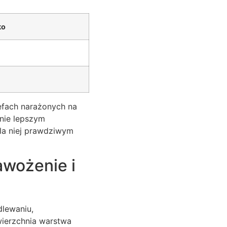
ko
efach narażonych na
znie lepszym
dla niej prawdziwym
awożenie i
dlewaniu,
ierzchnia warstwa