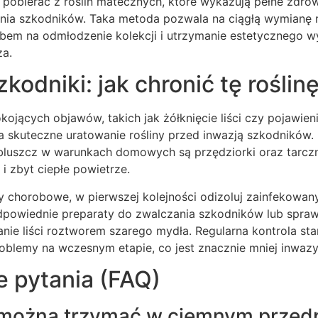
 pobierać z roślin matecznych, które wykazują pełne zdrowi
ia szkodników. Taka metoda pozwala na ciągłą wymianę r
bem na odmłodzenie kolekcji i utrzymanie estetycznego w
za.
zkodniki: jak chronić tę rośli
ojących objawów, takich jak żółknięcie liści czy pojawien
a skuteczne uratowanie rośliny przed inwazją szkodników.
bluszcz w warunkach domowych są przędziorki oraz tarczni
i zbyt ciepłe powietrze.
 chorobowe, w pierwszej kolejności odizoluj zainfekowany 
odpowiednie preparaty do zwalczania szkodników lub spr
e liści roztworem szarego mydła. Regularna kontrola stan
lemy na wczesnym etapie, co jest znacznie mniej inwazyjn
e pytania (FAQ)
 można trzymać w ciemnym przed