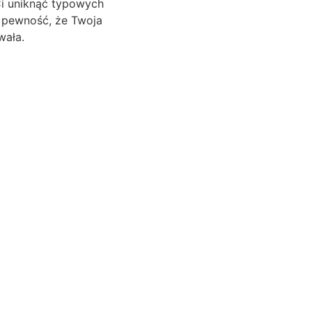
Ci uniknąć typowych
z pewność, że Twoja
wała.