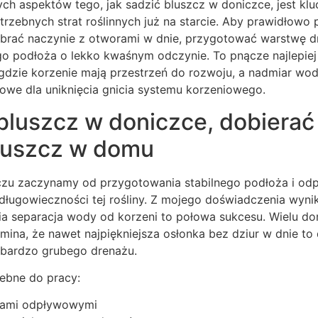
ch aspektów tego, jak sadzić bluszcz w doniczce, jest kl
trzebnych strat roślinnych już na starcie. Aby prawidłowo
brać naczynie z otworami w dnie, przygotować warstwę 
go podłoża o lekko kwaśnym odczynie. To pnącze najlepiej
 gdzie korzenie mają przestrzeń do rozwoju, a nadmiar w
zowe dla uniknięcia gnicia systemu korzeniowego.
bluszcz w doniczce, dobierać
luszcz w domu
czu zaczynamy od przygotowania stabilnego podłoża i od
ługowieczności tej rośliny. Z mojego doświadczenia wynika
ia separacja wody od korzeni to połowa sukcesu. Wielu 
na, że nawet najpiękniejsza osłonka bez dziur w dnie to dl
j bardzo grubego drenażu.
zebne do pracy:
rami odpływowymi