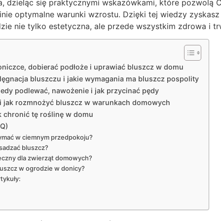
za, dzieląc się praktycznymi wskazówkami, które pozwolą 
inie optymalne warunki wzrostu. Dzięki tej wiedzy zyskas
e nie tylko estetyczna, ale przede wszystkim zdrowa i tr
oniczce, dobierać podłoże i uprawiać bluszcz w domu
lęgnacja bluszczu i jakie wymagania ma bluszcz pospolity
iedy podlewać, nawożenie i jak przycinać pędy
i jak rozmnożyć bluszcz w warunkach domowych
k chronić tę roślinę w domu
AQ)
zymać w ciemnym przedpokoju?
esadzać bluszcz?
ieczny dla zwierząt domowych?
uszcz w ogrodzie w donicy?
tykuły: