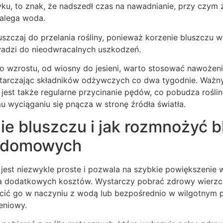
tyku, to znak, że nadszedł czas na nawadnianie, przy czy
alega woda.
szczaj do przelania rośliny, ponieważ korzenie bluszczu w 
wadzi do nieodwracalnych uszkodzeń.
o wzrostu, od wiosny do jesieni, warto stosować nawoże
ostarczając składników odżywczych co dwa tygodnie. Waż
jest także regularne przycinanie pędów, co pobudza roślin
 wyciąganiu się pnącza w stronę źródła światła.
e bluszczu i jak rozmnożyć b
 domowych
jest niezwykle proste i pozwala na szybkie powiększenie
a dodatkowych kosztów. Wystarczy pobrać zdrowy wierzc
ścić go w naczyniu z wodą lub bezpośrednio w wilgotnym 
eniowy.