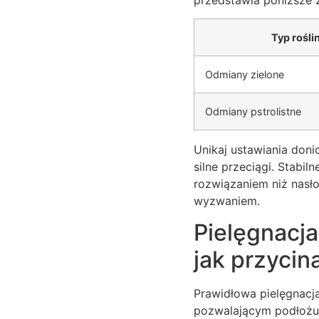
Typ rośli
Odmiany zielone
Odmiany pstrolistne
Unikaj ustawiania doni
silne przeciągi. Stabil
rozwiązaniem niż nasł
wyzwaniem.
Pielęgnacja
jak przycin
Prawidłowa pielęgnacj
pozwalającym podłożu