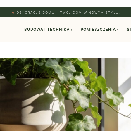
★
DEKORACJE DOMU – TWÓJ DOM W NOWYM STYLU.
BUDOWA I TECHNIKA
POMIESZCZENIA
S
▾
▾