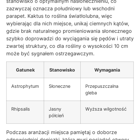
stanowisko o optymalnym nasłonecznieniu, co
zazwyczaj oznacza południowy lub wschodni
parapet. Kaktus to roślina światłolubna, więc
wybierając dla nich miejsce, unikaj ciemnych kątów,
gdzie brak naturalnego promieniowania słonecznego
szybko doprowadzi do wyciągania się pędów i utraty
zwartej struktury, co dla rośliny o wysokości 10 cm
może być sygnałem ostrzegawczym.
Gatunek
Stanowisko
Wymagania
Astrophytum
Słoneczne
Przepuszczalna
gleba
Rhipsalis
Jasny
Wyższa wilgotność
półcień
Podczas aranżacji miejsca pamiętaj o doborze
odpowiedniej doniczki, która musi posiadać otwory