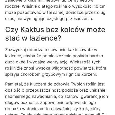
zaledwie o kilka milimetrów lub centymetrów
rocznie. Właśnie dlatego roślina o wysokości 10 cm
może pozostawać w tej samej doniczce przez długi
czas, nie wymagając częstego przesadzania.
Czy Kaktus bez kolców może
stać w łazience?
Zazwyczaj odradzam stawianie kaktusowate w
łazience, chyba że pomieszczenie posiada bardzo
duże okno i wydajną wentylację. Większość tych
roślin źle znosi wysoką wilgotność powietrza, która
sprzyja chorobom grzybowym i gniciu korzeni.
Pamiętaj, że kluczem do zdrowia Twoich roślin jest
dbałość o przepuszczalność podłoża oraz unikanie
nadmiernego nawadniania, co stanowi gwarancję ich
długowieczności. Zapewnienie odpowiedniego
drenażu w doniczce to najważniejszy krok, który
uchroni Twoje sukulenty przed gniciem i pozwoli Ci