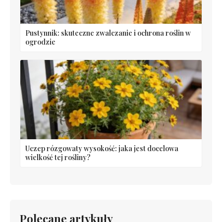
Pustynnik: skuteczne zwalczanie i ochrona roślin w
ogrodzie
Uczep rózgowaty wysokość: jaka jest docelowa
wielkość tej rośliny?
Polecane artykuły