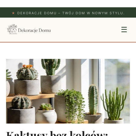
★
DEKORACJE DOMU – TWÓJ DOM W NOWYM STYLU.
☰
Kaktusy bez kolców: