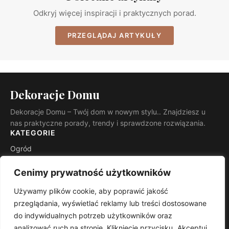
Odkryj więcej inspiracji i praktycznych porad.
PRZEGLĄDAJ ARTYKUŁY
Dekoracje Domu
Dekoracje Domu – Twój dom w nowym stylu.. Znajdziesz u
nas praktyczne porady, trendy i sprawdzone rozwiązania.
KATEGORIE
Ogród
Budowa i remont
Cenimy prywatność użytkowników
INFORMACJE
Używamy plików cookie, aby poprawić jakość
Kontakt
przeglądania, wyświetlać reklamy lub treści dostosowane
Mapa witryny
do indywidualnych potrzeb użytkowników oraz
Polityka prywatności
analizować ruch na stronie. Kliknięcie przycisku „Akceptuj