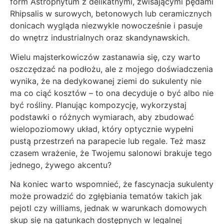
form Astrophytum z delikatnymi, zwisającymi pędami
Rhipsalis w surowych, betonowych lub ceramicznych
donicach wygląda niezwykle nowocześnie i pasuje
do wnętrz industrialnych oraz skandynawskich.
Wielu majsterkowiczów zastanawia się, czy warto
oszczędzać na podłożu, ale z mojego doświadczenia
wynika, że na dedykowanej ziemi do sukulenty nie
ma co ciąć kosztów – to ona decyduje o być albo nie
być rośliny. Planując kompozycję, wykorzystaj
podstawki o różnych wymiarach, aby zbudować
wielopoziomowy układ, który optycznie wypełni
pustą przestrzeń na parapecie lub regale. Też masz
czasem wrażenie, że Twojemu salonowi brakuje tego
jednego, żywego akcentu?
Na koniec warto wspomnieć, że fascynacja sukulenty
może prowadzić do zgłębiania tematów takich jak
pejotl czy williams, jednak w warunkach domowych
skup się na gatunkach dostępnych w legalnej