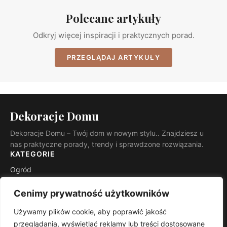
Polecane artykuły
Odkryj więcej inspiracji i praktycznych porad.
PRZEGLĄDAJ ARTYKUŁY
Dekoracje Domu
Dekoracje Domu – Twój dom w nowym stylu.. Znajdziesz u
nas praktyczne porady, trendy i sprawdzone rozwiązania.
KATEGORIE
Ogród
Budowa i remont
Cenimy prywatność użytkowników
INFORMACJE
Używamy plików cookie, aby poprawić jakość
Kontakt
przeglądania, wyświetlać reklamy lub treści dostosowane