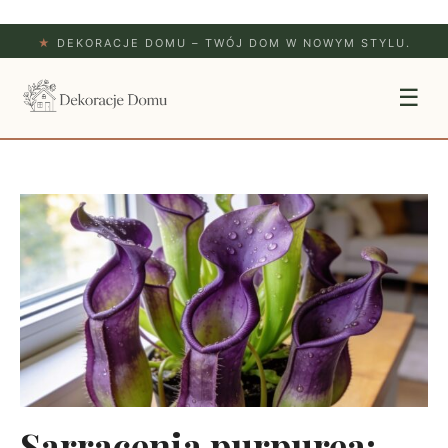
★
DEKORACJE DOMU – TWÓJ DOM W NOWYM STYLU.
☰
Sarracenia purpurea: