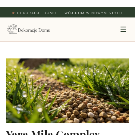
★
DEKORACJE DOMU – TWÓJ DOM W NOWYM STYLU.
☰
Yara Mila Complex