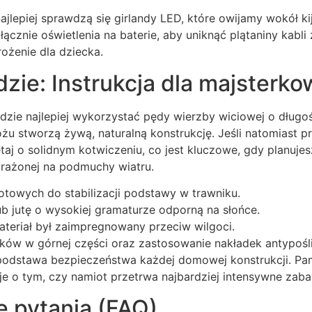
najlepiej sprawdzą się girlandy LED, które owijamy wokół ki
cznie oświetlenia na baterie, aby uniknąć plątaniny kabli 
ożenie dla dziecka.
dzie: Instrukcja dla majsterko
zie najlepiej wykorzystać pędy wierzby wiciowej o długoś
u stworzą żywą, naturalną konstrukcję. Jeśli natomiast pr
taj o solidnym kotwiczeniu, co jest kluczowe, gdy planujesz
arażonej na podmuchy wiatru.
otowych do stabilizacji podstawy w trawniku.
ub jutę o wysokiej gramaturze odporną na słońce.
ateriał był zaimpregnowany przeciw wilgoci.
żków w górnej części oraz zastosowanie nakładek antypośl
podstawa bezpieczeństwa każdej domowej konstrukcji. Pam
je o tym, czy namiot przetrwa najbardziej intensywne zab
e pytania (FAQ)