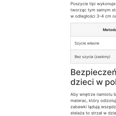
Poszycie tipi wykonuje
tworząc tym samym sto
w odległości 3–4 cm o
Metod
Szycie własne
Bez szycia (zasłony)
Bezpieczeńs
dzieci w po
Aby wnętrze namiotu b
materac, który odizolu
zabawki lądują wszędz
stelaża to strzał w dz