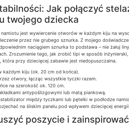
stabilności: Jak połączyć stela
ju twojego dziecka
i namiotu jest wywiercenie otworów w każdym kiju na wys
leczenie przez nie grubego sznurka. Z mojego doświadczen
powiednim naciągiem sznurka to podstawa – nie żałuj liny
ch. Zrozumienie tego, jak zrobić tipi w sposób inżynierski
, która przy dziecięcej zabawie jest niedopuszczalna.
 każdym kiju (ok. 20 cm od końca).
rzez otwory, łącząc wszystkie tyczki razem.
ńce na szerokość ok. 120 cm.
akładkami antypoślizgowymi lub matą piankową.
stabilizator między tyczkami lub pętelki w podłodze namio
ozjechać na śliskim panelu pod wpływem dziecięcej energii
uszyć poszycie i zainspirować 