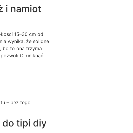
ż i namiot
okości 15–30 cm od
ia wynika, że solidne
, bo to ona trzyma
, pozwoli Ci uniknąć
tu – bez tego
.
do tipi diy