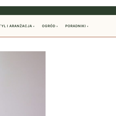
TYL I ARANŻACJA
OGRÓD
PORADNIKI
▾
▾
▾