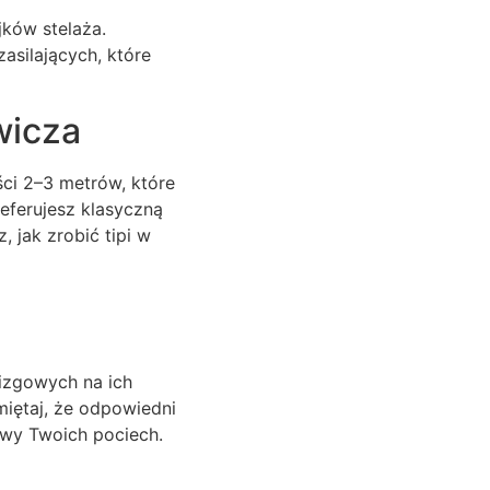
jków stelaża.
zasilających, które
wicza
ci 2–3 metrów, które
eferujesz klasyczną
, jak zrobić tipi w
izgowych na ich
iętaj, że odpowiedni
awy Twoich pociech.