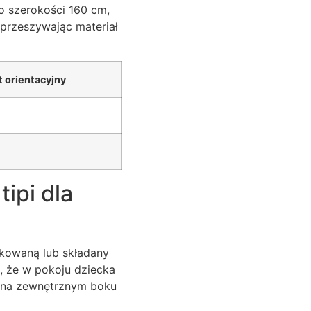
 o szerokości 160 cm,
przeszywając materiał
t orientacyjny
ipi dla
ikowaną lub składany
, że w pokoju dziecka
y na zewnętrznym boku