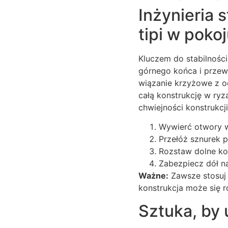
Inżynieria 
tipi w poko
Kluczem do stabilnośc
górnego końca i przew
wiązanie krzyżowe z od
całą konstrukcję w ryza
chwiejności konstrukcji
Wywierć otwory w
Przełóż sznurek p
Rozstaw dolne ko
Zabezpiecz dół n
Ważne:
Zawsze stosuj 
konstrukcja może się r
Sztuka, by 