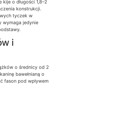
 kije o długości 1,8–2
czenia konstrukcji.
owych tyczek w
ry wymaga jedynie
podstawy.
w i
rążków o średnicy od 2
kaninę bawełnianą o
cić fason pod wpływem