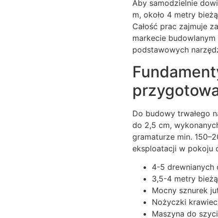
Aby samodzielnie dowie
m, około 4 metry bieżą
Całość prac zajmuje z
markecie budowlanym to
podstawowych narzędzi 
Fundamenty 
przygotowan
Do budowy trwałego nam
do 2,5 cm, wykonanych
gramaturze min. 150–2
eksploatacji w pokoju 
4-5 drewnianych 
3,5-4 metry bieżą
Mocny sznurek jut
Nożyczki krawieck
Maszyna do szycia