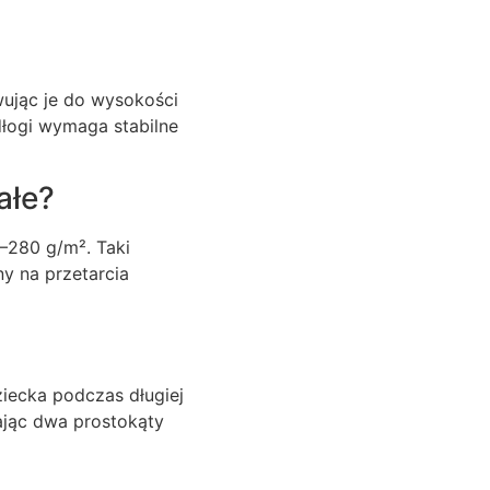
ując je do wysokości
dłogi wymaga stabilne
ałe?
0–280 g/m². Taki
y na przetarcia
ziecka podczas długiej
ając dwa prostokąty