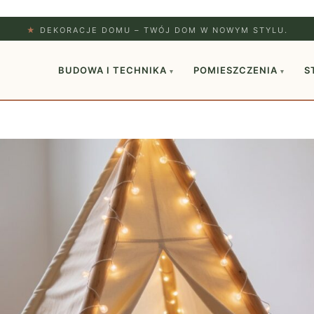
★
DEKORACJE DOMU – TWÓJ DOM W NOWYM STYLU.
BUDOWA I TECHNIKA
POMIESZCZENIA
S
▾
▾