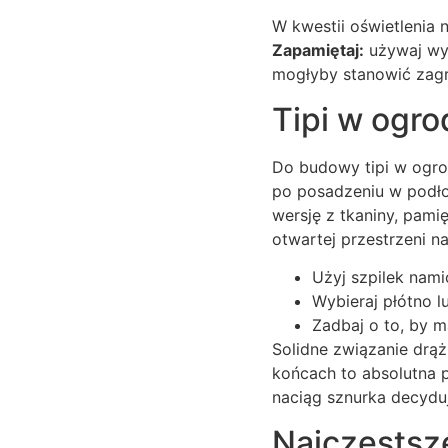
W kwestii oświetlenia 
Zapamiętaj:
używaj wyłą
mogłyby stanowić zagr
Tipi w ogro
Do budowy tipi w ogrod
po posadzeniu w podłoż
wersję z tkaniny, pamię
otwartej przestrzeni n
Użyj szpilek nami
Wybieraj płótno l
Zadbaj o to, by m
Solidne związanie drą
końcach to absolutna 
naciąg sznurka decydu
Najczęstsz