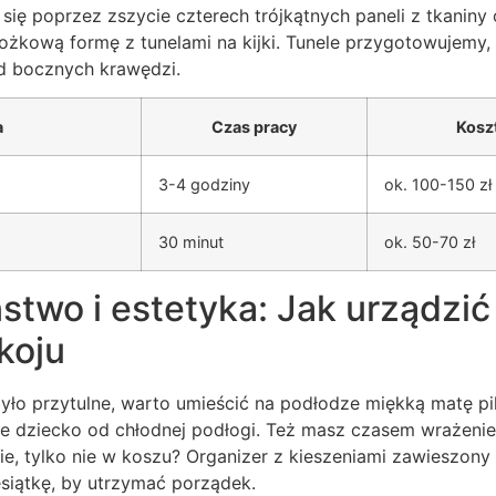
 się poprzez zszycie czterech trójkątnych paneli z tkaniny
żkową formę z tunelami na kijki. Tunele przygotowujemy, 
d bocznych krawędzi.
a
Czas pracy
Kosz
3-4 godziny
ok. 100-150 zł
30 minut
ok. 50-70 zł
two i estetyka: Jak urządzić t
koju
yło przytulne, warto umieścić na podłodze miękką matę p
je dziecko od chłodnej podłogi. Też masz czasem wrażenie
ie, tylko nie w koszu? Organizer z kieszeniami zawieszon
iesiątkę, by utrzymać porządek.