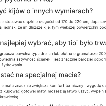
ć kijów o innych wymiarach?
ie stosować drążki o długości od 170 do 220 cm, dopasow
j jednak, że im dłuższe kije, tym większej powierzchni po
.
najlepiej wybrać, aby tipi było trw
 grubsza bawełna typu drelich lub płótno o gramaturze 20
wiednią sztywność ścianek i jest znacznie bardziej odporn
użytkowania.
 stać na specjalnej macie?
 ale mata znacznie zwiększa komfort termiczny i wygodę d
esz kupować gotowej maty, możesz ją łatwo uszyć, wypełni
 krawiecką.