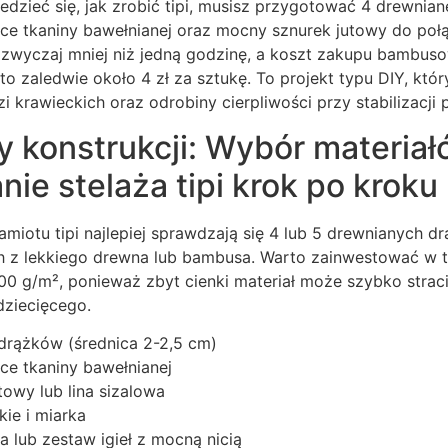
dzieć się, jak zrobić tipi, musisz przygotować 4 drewniane
ce tkaniny bawełnianej oraz mocny sznurek jutowy do połą
azwyczaj mniej niż jedną godzinę, a koszt zakupu bambus
 zaledwie około 4 zł za sztukę. To projekt typu DIY, któ
krawieckich oraz odrobiny cierpliwości przy stabilizacji 
konstrukcji: Wybór materiałó
ie stelaża tipi krok po kroku
iotu tipi najlepiej sprawdzają się 4 lub 5 drewnianych d
 z lekkiego drewna lub bambusa. Warto zainwestować w t
00 g/m², ponieważ zbyt cienki materiał może szybko stra
dziecięcego.
drążków (średnica 2-2,5 cm)
ce tkaniny bawełnianej
owy lub lina sizalowa
ie i miarka
 lub zestaw igieł z mocną nicią