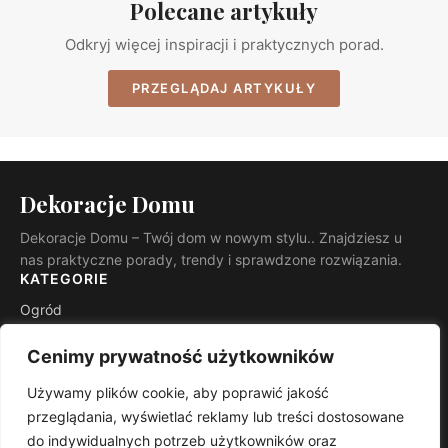
Polecane artykuły
Odkryj więcej inspiracji i praktycznych porad.
PRZEGLĄDAJ ARTYKUŁY
Dekoracje Domu
Dekoracje Domu – Twój dom w nowym stylu.. Znajdziesz u
nas praktyczne porady, trendy i sprawdzone rozwiązania.
KATEGORIE
Ogród
Budowa i remont
Cenimy prywatność użytkowników
INFORMACJE
Używamy plików cookie, aby poprawić jakość
Kontakt
przeglądania, wyświetlać reklamy lub treści dostosowane
Mapa witryny
do indywidualnych potrzeb użytkowników oraz