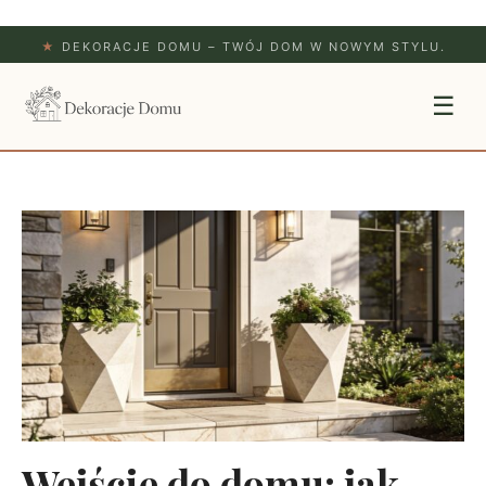
★
DEKORACJE DOMU – TWÓJ DOM W NOWYM STYLU.
☰
Wejście do domu: jak