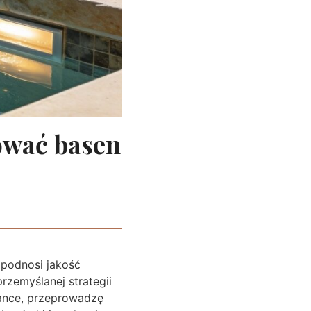
ować basen
 podnosi jakość
zemyślanej strategii
lance, przeprowadzę