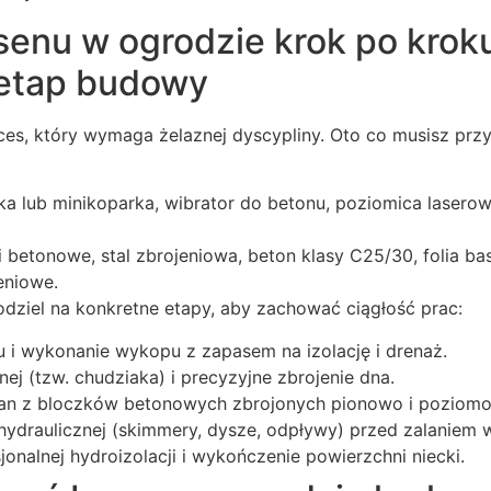
enu w ogrodzie krok po kroku
i etap budowy
es, który wymaga żelaznej dyscypliny. Oto co musisz pr
a lub minikoparka, wibrator do betonu, poziomica laserowa
 betonowe, stal zbrojeniowa, beton klasy C25/30, folia bas
eniowe.
ziel na konkretne etapy, aby zachować ciągłość prac:
 i wykonanie wykopu z zapasem na izolację i drenaż.
nej (tzw. chudziaka) i precyzyjne zbrojenie dna.
an z bloczków betonowych zbrojonych pionowo i poziomo
 hydraulicznej (skimmery, dysze, odpływy) przed zalaniem 
onalnej hydroizolacji i wykończenie powierzchni niecki.