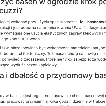
zyć basen w ogrodzie krok po
cuzzi?
lepiej wykonać przy użyciu specjalistycznej
folii basenowe
ukcji i jest odporna na promieniowanie UV. Jeśli decydujes
 że wymagają one użycia elastycznych zapraw klejowych i
łego kontaktu z wodą.
i tzw. plaża, powinno być wykończone materiałami antypoś
 beton architektoniczny. Też masz ochotę na chwilę relak
pomyśleć o zadaszeniu, które nie tylko zabezpiecza wodę 
ząco wydłuża sezon kąpielowy.
ja i dbałość o przydomowy ba
dy w basenie jest regularne stosowanie chemii basenowej 
 musi pracować przynajmniej kilka godzin dziennie w trakci