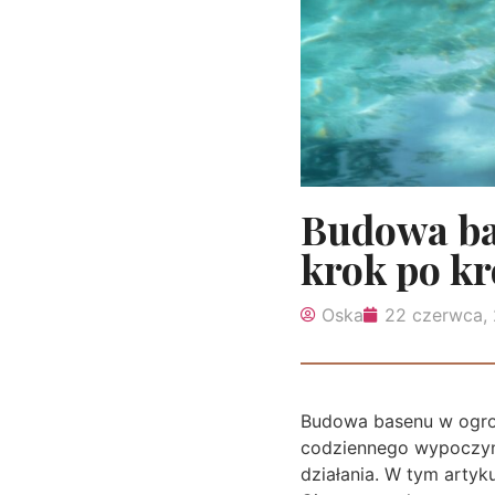
Budowa ba
krok po k
Oska
22 czerwca,
Budowa basenu w ogrod
codziennego wypoczynk
działania. W tym arty