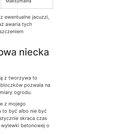
Maksymalna
 ewentualne jacuzzi,
aż awaria tych
iszczeniem
owa niecka
ą z tworzywa to
z bloczków pozwala na
miary ogrodu.
le z mojego
 to być albo nie być
astycznie skraca czas
 wylewki betonowej o