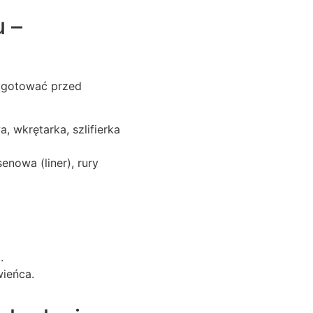
 –
zygotować przed
, wkrętarka, szlifierka
enowa (liner), rury
.
wieńca.