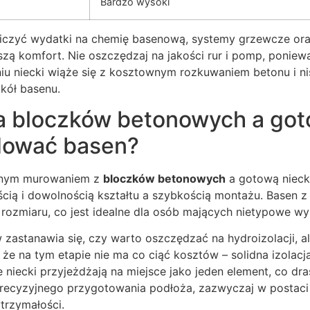
Bardzo wysoki
iczyć wydatki na chemię basenową, systemy grzewcze oraz
zą komfort. Nie oszczędzaj na jakości rur i pomp, poniew
u niecki wiąże się z kosztownym rozkuwaniem betonu i n
kół basenu.
a bloczków betonowych a got
dować basen?
znym murowaniem z
bloczków betonowych
a gotową nieck
ścią i dowolnością kształtu a szybkością montażu. Basen 
rozmiaru, co jest idealne dla osób mających nietypowe wy
zastanawia się, czy warto oszczędzać na hydroizolacji, a
że na tym etapie nie ma co ciąć kosztów – solidna izolacja
e niecki przyjeżdżają na miejsce jako jeden element, co dr
recyzyjnego przygotowania podłoża, zazwyczaj w postaci
trzymałości.