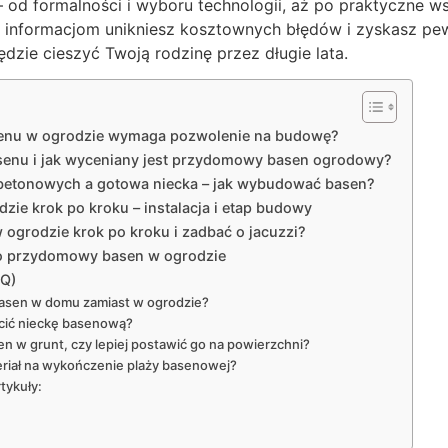
– od formalności i wyboru technologii, aż po praktyczne ws
 informacjom unikniesz kosztownych błędów i zyskasz pew
ędzie cieszyć Twoją rodzinę przez długie lata.
enu w ogrodzie wymaga pozwolenie na budowę?
asenu i jak wyceniany jest przydomowy basen ogrodowy?
betonowych a gotowa niecka – jak wybudować basen?
ie krok po kroku – instalacja i etap budowy
ogrodzie krok po kroku i zadbać o jacuzzi?
ć o przydomowy basen w ogrodzie
AQ)
sen w domu zamiast w ogrodzie?
ścić nieckę basenową?
 w grunt, czy lepiej postawić go na powierzchni?
teriał na wykończenie plaży basenowej?
tykuły: