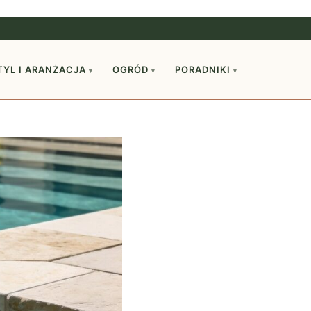
TYL I ARANŻACJA
OGRÓD
PORADNIKI
▾
▾
▾