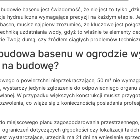
udowie basenu jest świadomość, że nie jest to tylko „dziu
ja hydrauliczna wymagająca precyzji na każdym etapie. Je
basen, musisz najpierw zrozumieć, że kluczowe jest połącz
techniką uzdatniania wody, gdyż to właśnie te elementy de
ie Twoją dumą, czy źródłem ciągłych problemów technicz
budowa basenu w ogrodzie 
 na budowę?
wego o powierzchni nieprzekraczającej 50 m² nie wymag
 wystarczy jedynie zgłoszenie do odpowiedniego organu a
wlanej. W przypadku większych konstrukcji musisz przygot
zwolenia, co wiąże się z koniecznością posiadania profes
do miejscowego planu zagospodarowania przestrzennego, 
ograniczeń dotyczących głębokości czy lokalizacji takich 
 jest wystarczające, urzędnik ma 21 dni na wniesienie sprz