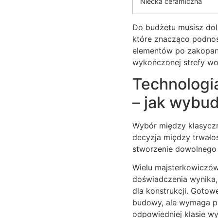
Niecka ceramiczna
Do budżetu musisz dol
które znacząco podnos
elementów po zakopani
wykończonej strefy wo
Technologi
– jak wybu
Wybór między klasyc
decyzja między trwało
stworzenie dowolnego 
Wielu majsterkowiczów 
doświadczenia wynika, 
dla konstrukcji. Gotow
budowy, ale wymaga p
odpowiedniej klasie wy