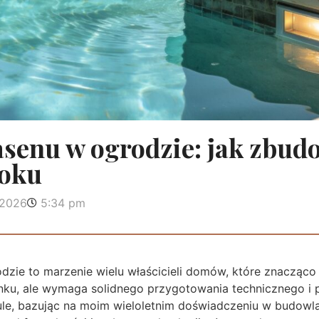
senu w ogrodzie: jak zbud
roku
 2026
5:34 pm
zie to marzenie wielu właścicieli domów, które znacząco
u, ale wymaga solidnego przygotowania technicznego i pr
kule, bazując na moim wieloletnim doświadczeniu w budow