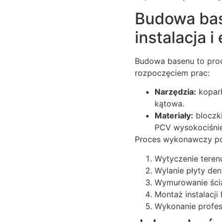
Budowa bas
instalacja 
Budowa basenu to proc
rozpoczęciem prac:
Narzędzia:
kopark
kątowa.
Materiały:
bloczki
PCV wysokociśni
Proces wykonawczy pod
Wytyczenie terenu
Wylanie płyty den
Wymurowanie ści
Montaż instalacji
Wykonanie profesj