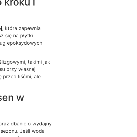
 kroku i
j
, która zapewnia
z się na płytki
 fug epoksydowych
lizgowymi, takimi jak
su przy własnej
przed liśćmi, ale
sen w
oraz dbanie o wydajny
e sezonu. Jeśli woda