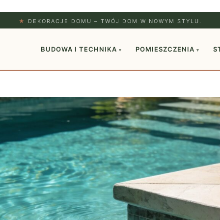
★
DEKORACJE DOMU – TWÓJ DOM W NOWYM STYLU.
BUDOWA I TECHNIKA
POMIESZCZENIA
S
▾
▾