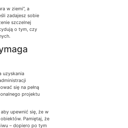
ra w ziemi”, a
śli zadajesz sobie
enie szczelnej
cydują o tym, czy
nych.
wymaga
a uzyskania
dministracji
ować się na pełną
jonalnego projektu
aby upewnić się, że w
obiektów. Pamiętaj, że
eciwu – dopiero po tym