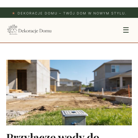
★
DEKORACJE DOMU – TWÓJ DOM W NOWYM STYLU.
☰
Przyłącze wody do