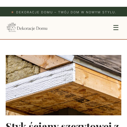
★
DEKORACJE DOMU – TWÓJ DOM W NOWYM STYLU.
☰
Styk ściany szczytowej z