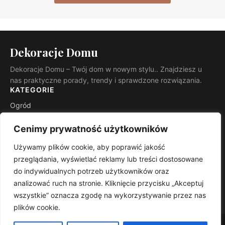
Dekoracje Domu
Dekoracje Domu – Twój dom w nowym stylu.. Znajdziesz u
nas praktyczne porady, trendy i sprawdzone rozwiązania.
KATEGORIE
Ogród
Budowa i remont
Cenimy prywatność użytkowników
INFORMACJE
Używamy plików cookie, aby poprawić jakość
Kontakt
przeglądania, wyświetlać reklamy lub treści dostosowane
Mapa witryny
do indywidualnych potrzeb użytkowników oraz
Polityka prywatności
analizować ruch na stronie. Kliknięcie przycisku „Akceptuj
RSS
wszystkie” oznacza zgodę na wykorzystywanie przez nas
plików cookie.