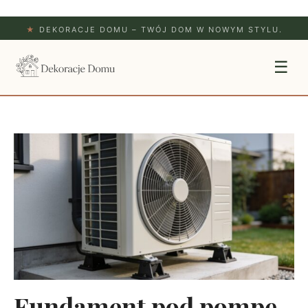
★
DEKORACJE DOMU – TWÓJ DOM W NOWYM STYLU.
☰
Fundament pod pompę