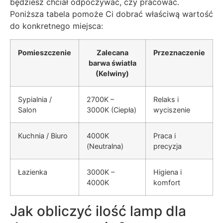
będziesz chciał odpoczywać, czy pracować.
Poniższa tabela pomoże Ci dobrać właściwą wartość
do konkretnego miejsca:
Pomieszczenie
Zalecana
Przeznaczenie
barwa światła
(Kelwiny)
Sypialnia /
2700K –
Relaks i
Salon
3000K (Ciepła)
wyciszenie
Kuchnia / Biuro
4000K
Praca i
(Neutralna)
precyzja
Łazienka
3000K –
Higiena i
4000K
komfort
Jak obliczyć ilość lamp dla