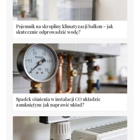
Pojemnik na skropliny klimatyzacji balkon – jak
skutecznie odprowadzić wodę?
Spadek ciśnienia w instalacji CO układzie
zamkniętym: jak naprawić układ?