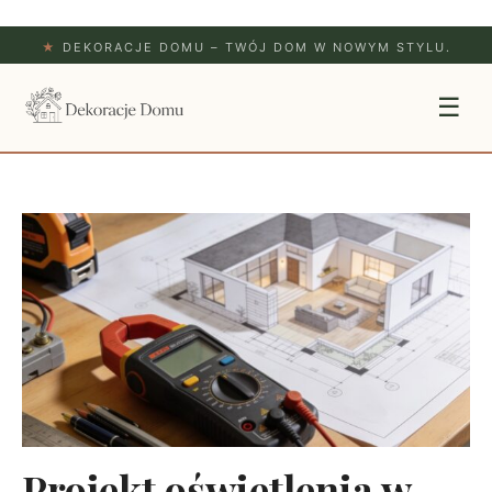
★
DEKORACJE DOMU – TWÓJ DOM W NOWYM STYLU.
☰
Projekt oświetlenia w