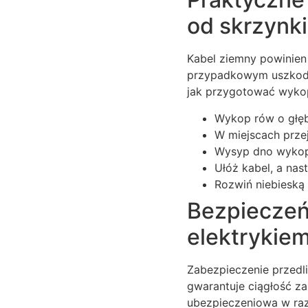
od skrzynk
Kabel ziemny powinien
przypadkowym uszkodz
jak przygotować wyko
Wykop rów o głęb
W miejscach prze
Wysyp dno wykopu
Ułóż kabel, a nas
Rozwiń niebieską
Bezpieczeńs
elektrykie
Zabezpieczenie przedli
gwarantuje ciągłość zasi
ubezpieczeniowa w razi