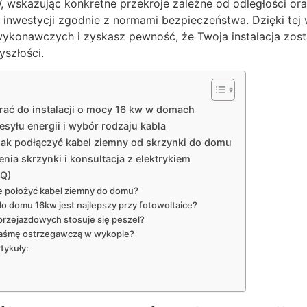
W, wskazując konkretne przekroje zależne od odległości ora
 inwestycji zgodnie z normami bezpieczeństwa. Dzięki tej 
konawczych i zyskasz pewność, że Twoja instalacja zost
yszłości.
brać do instalacji o mocy 16 kw w domach
syłu energii i wybór rodzaju kabla
jak podłączyć kabel ziemny od skrzynki do domu
ia skrzynki i konsultacja z elektrykiem
AQ)
 położyć kabel ziemny do domu?
 do domu 16kw jest najlepszy przy fotowoltaice?
przejazdowych stosuje się peszel?
aśmę ostrzegawczą w wykopie?
tykuły: