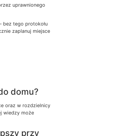
 przez uprawnionego
– bez tego protokołu
znie zaplanuj miejsce
 do domu?
e oraz w rozdzielnicy
ej wiedzy może
epszy przy