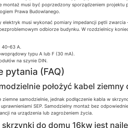
 że montaż musi być poprzedzony sporządzeniem projektu
mogiem Prawa Budowlanego.
 elektryk musi wykonać pomiary impedancji pętli zwarcia 
bezproblemowym odbiorze budynku. W rozdzielnicy koniec
 40–63 A.
owoprądowy typu A lub F (30 mA).
dułów na szynie DIN.
e pytania (FAQ)
modzielnie położyć kabel ziemny
ziemne samodzielnie, jednak podłączenie kabla w skrzync
 uprawnieniami SEP. Samodzielny montaż bez odpowiedni
ncji na urządzenia lub zagrożeniem życia.
d skrzynki do domu 16kw jest najl