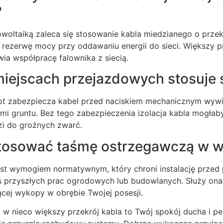
?
towoltaiką zaleca się stosowanie kabla miedzianego o prze
rezerwę mocy przy oddawaniu energii do sieci. Większy pr
wia współpracę falownika z siecią.
iejscach przejazdowych stosuje s
ot zabezpiecza kabel przed naciskiem mechanicznym wyw
i gruntu. Bez tego zabezpieczenia izolacja kabla mogłaby 
zi do groźnych zwarć.
tosować taśmę ostrzegawczą w w
jest wymogiem normatywnym, który chroni instalację prz
przyszłych prac ogrodowych lub budowlanych. Służy ona 
cej wykopy w obrębie Twojej posesji.
a w nieco większy przekrój kabla to Twój spokój ducha i pe