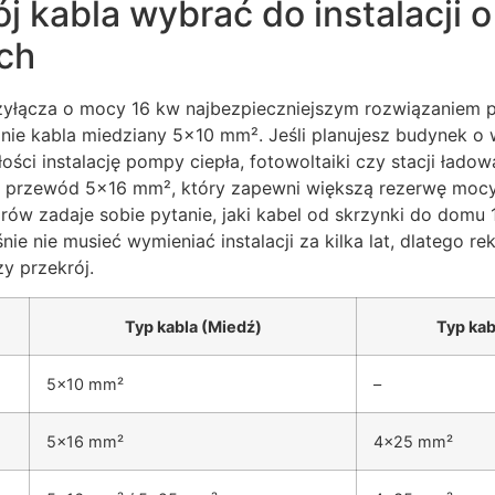
ój kabla wybrać do instalacji 
ch
yłącza o mocy 16 kw najbezpieczniejszym rozwiązaniem pr
nie kabla miedziany 5×10 mm². Jeśli planujesz budynek o
ości instalację pompy ciepła, fotowoltaiki czy stacji ładow
przewód 5×16 mm², który zapewni większą rezerwę mocy i
orów zadaje sobie pytanie, jaki kabel od skrzynki do domu
śnie nie musieć wymieniać instalacji za kilka lat, dlatego 
y przekrój.
Typ kabla (Miedź)
Typ kab
5×10 mm²
–
5×16 mm²
4×25 mm²