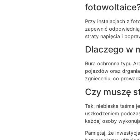
fotowoltaice
Przy instalacjach z fo
zapewnić odpowiednią 
straty napięcia i popra
Dlaczego w m
Rura ochronna typu Ar
pojazdów oraz drganiam
zgnieceniu, co prowad
Czy muszę s
Tak, niebieska taśma 
uszkodzeniem podczas 
każdej osoby wykonują
Pamiętaj, że inwestycj