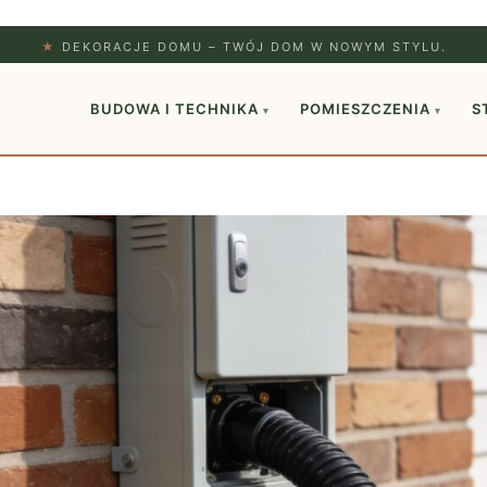
★
DEKORACJE DOMU – TWÓJ DOM W NOWYM STYLU.
BUDOWA I TECHNIKA
POMIESZCZENIA
S
▾
▾