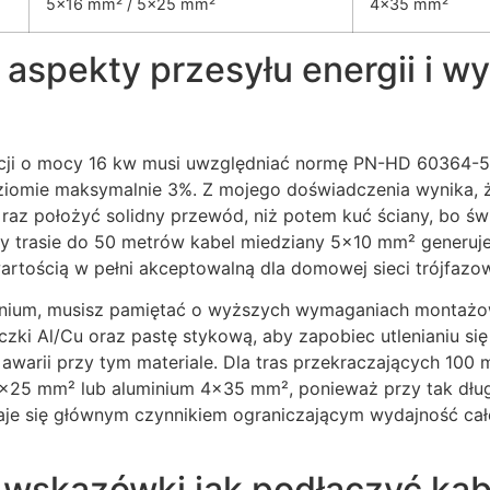
5×16 mm² / 5×25 mm²
4×35 mm²
aspekty przesyłu energii i w
acji o mocy 16 kw musi uwzględniać normę PN-HD 60364-5
ziomie maksymalnie 3%. Z mojego doświadczenia wynika, ż
 raz położyć solidny przewód, niż potem kuć ściany, bo św
rzy trasie do 50 metrów kabel miedziany 5×10 mm² generuj
wartością w pełni akceptowalną dla domowej sieci trójfazow
minium, musisz pamiętać o wyższych wymaganiach montaż
zki Al/Cu oraz pastę stykową, aby zapobiec utlenianiu się 
awarii przy tym materiale. Dla tras przekraczających 100 
×25 mm² lub aluminium 4×35 mm², ponieważ przy tak dłu
je się głównym czynnikiem ograniczającym wydajność cał
 wskazówki jak podłączyć kab