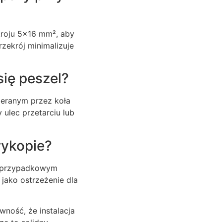
kroju 5×16 mm², aby
zekrój minimalizuje
ię peszel?
ieranym przez koła
ulec przetarciu lub
ykopie?
ed przypadkowym
jako ostrzeżenie dla
wność, że instalacja