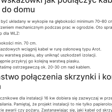
i do domu
 być układany w wykopie na głębokości minimum 70–80 cm
eniem mechanicznym podczas prac w ogrodzie. Oto spraw
p dla WLZ:
okości min. 70 cm.
jazdowych wciągnij kabel w rurę osłonową typu Arot.
 warstwą piasku, aby uniknąć uszkodzeń izolacji.
tępnie przykryj go kolejną warstwą piasku.
 taśmę ostrzegawczą ok. 20-30 cm nad kablem.
two połączenia skrzynki i ko
m
cznikowe dla instalacji 16 kw dobiera się zazwyczaj w prze
lania. Pamiętaj, że projekt instalacji to nie tylko papierolo
e awarii czy pożaru. Zastanawiając się, jaki kabel od skr