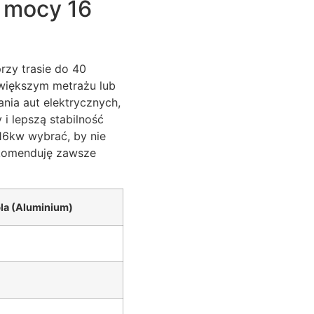
o mocy 16
zy trasie do 40
 większym metrażu lub
ania aut elektrycznych,
 lepszą stabilność
 16kw wybrać, by nie
rekomenduję zawsze
la (Aluminium)