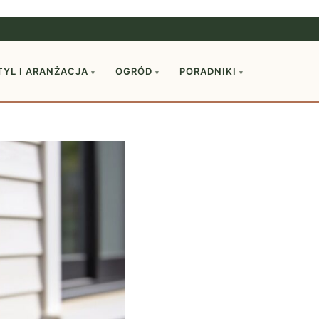
TYL I ARANŻACJA
OGRÓD
PORADNIKI
▾
▾
▾