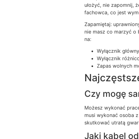
ułożyć, nie zapomnij,
fachowca, co jest wy
Zapamiętaj: uprawniony
nie masz co marzyć o 
na:
Wyłącznik główny
Wyłącznik różnic
Zapas wolnych mo
Najczęstsz
Czy mogę sa
Możesz wykonać prace 
musi wykonać osoba z
skutkować utratą gwara
Jaki kabel o