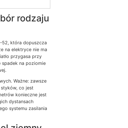
ybór rodzaju
-52, która dopuszcza
e na elektryce nie ma
iatło przygasa przy
e spadek na poziomie
ej.
owych. Ważne: zawsze
styków, co jest
metrów konieczne jest
gich dystansach
ego systemu zasilania
el ziemny