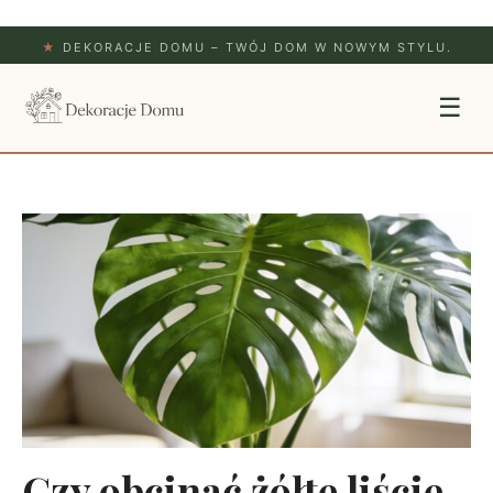
★
DEKORACJE DOMU – TWÓJ DOM W NOWYM STYLU.
☰
Czy obcinać żółte liście