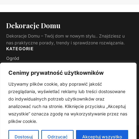
Dekoracje Domu
Dekoracje Domu – Twój dom w nowym stylu.. Znajdziesz u
nas praktyczne porady, trendy i sprawdzone rozwiązania.
KATEGORIE
Ogród
Budowa i remont
Cenimy prywatność użytkowników
INFORMACJE
Używamy plików cookie, aby poprawić jakość
Kontakt
przeglądania, wyświetlać reklamy lub treści dostosowane
Mapa witryny
do indywidualnych potrzeb użytkowników oraz
Polityka prywatności
analizować ruch na stronie. Kliknięcie przycisku „Akceptuj
RSS
wszystkie” oznacza zgodę na wykorzystywanie przez nas
plików cookie.
© 2026 Dekoracje Domu. Wszelkie prawa zastrzeżone.
Dostosuj
Odrzucać
Akceptuj wszystko