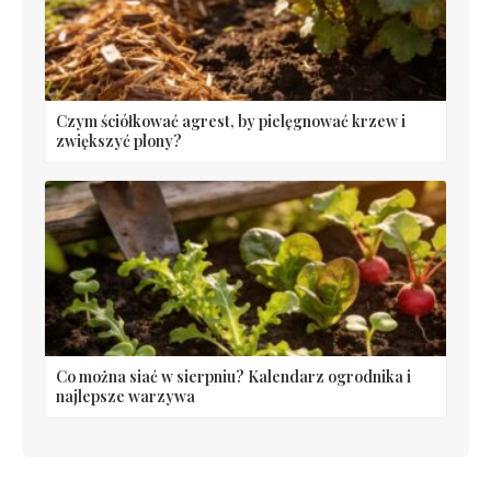
Czym ściółkować agrest, by pielęgnować krzew i
zwiększyć plony?
Co można siać w sierpniu? Kalendarz ogrodnika i
najlepsze warzywa