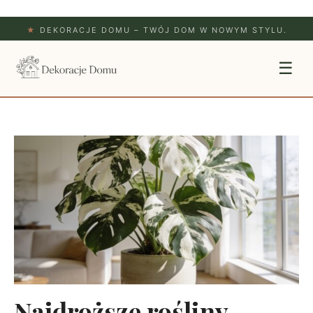
★
DEKORACJE DOMU – TWÓJ DOM W NOWYM STYLU.
☰
Najdroższe rośliny