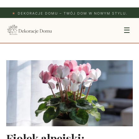
★
DEKORACJE DOMU – TWÓJ DOM W NOWYM STYLU.
☰
Fiołek alpejski: