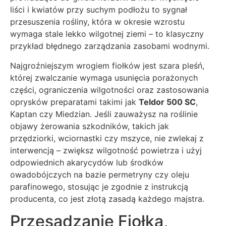
liści i kwiatów przy suchym podłożu to sygnał
przesuszenia rośliny, która w okresie wzrostu
wymaga stale lekko wilgotnej ziemi – to klasyczny
przykład błędnego zarządzania zasobami wodnymi.
Najgroźniejszym wrogiem fiołków jest szara pleśń,
której zwalczanie wymaga usunięcia porażonych
części, ograniczenia wilgotności oraz zastosowania
oprysków preparatami takimi jak
Teldor 500 SC
,
Kaptan czy Miedzian. Jeśli zauważysz na roślinie
objawy żerowania szkodników, takich jak
przędziorki, wciornastki czy mszyce, nie zwlekaj z
interwencją – zwiększ wilgotność powietrza i użyj
odpowiednich akarycydów lub środków
owadobójczych na bazie permetryny czy oleju
parafinowego, stosując je zgodnie z instrukcją
producenta, co jest złotą zasadą każdego majstra.
Przesadzanie Fiołka,