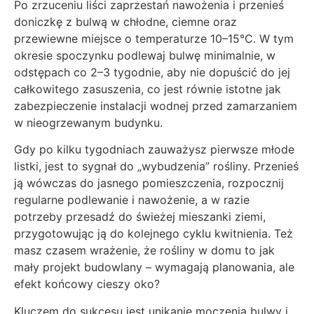
Po zrzuceniu liści zaprzestań nawożenia i przenieś
doniczkę z bulwą w chłodne, ciemne oraz
przewiewne miejsce o temperaturze 10–15°C. W tym
okresie spoczynku podlewaj bulwę minimalnie, w
odstępach co 2–3 tygodnie, aby nie dopuścić do jej
całkowitego zasuszenia, co jest równie istotne jak
zabezpieczenie instalacji wodnej przed zamarzaniem
w nieogrzewanym budynku.
Gdy po kilku tygodniach zauważysz pierwsze młode
listki, jest to sygnał do „wybudzenia” rośliny. Przenieś
ją wówczas do jasnego pomieszczenia, rozpocznij
regularne podlewanie i nawożenie, a w razie
potrzeby przesadź do świeżej mieszanki ziemi,
przygotowując ją do kolejnego cyklu kwitnienia. Też
masz czasem wrażenie, że rośliny w domu to jak
mały projekt budowlany – wymagają planowania, ale
efekt końcowy cieszy oko?
Kluczem do sukcesu jest unikanie moczenia bulwy i