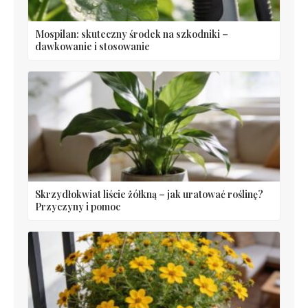
Mospilan: skuteczny środek na szkodniki –
dawkowanie i stosowanie
Skrzydłokwiat liście żółkną – jak uratować roślinę?
Przyczyny i pomoc