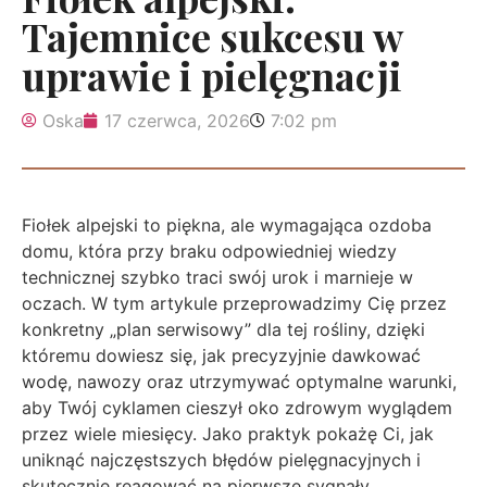
Tajemnice sukcesu w
uprawie i pielęgnacji
Oska
17 czerwca, 2026
7:02 pm
Fiołek alpejski to piękna, ale wymagająca ozdoba
domu, która przy braku odpowiedniej wiedzy
technicznej szybko traci swój urok i marnieje w
oczach. W tym artykule przeprowadzimy Cię przez
konkretny „plan serwisowy” dla tej rośliny, dzięki
któremu dowiesz się, jak precyzyjnie dawkować
wodę, nawozy oraz utrzymywać optymalne warunki,
aby Twój cyklamen cieszył oko zdrowym wyglądem
przez wiele miesięcy. Jako praktyk pokażę Ci, jak
uniknąć najczęstszych błędów pielęgnacyjnych i
skutecznie reagować na pierwsze sygnały