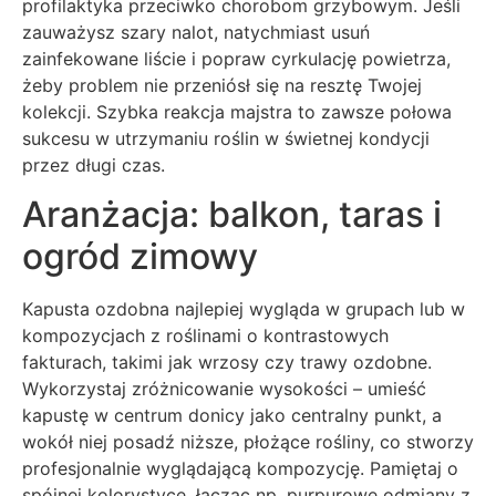
profilaktyka przeciwko chorobom grzybowym. Jeśli
zauważysz szary nalot, natychmiast usuń
zainfekowane liście i popraw cyrkulację powietrza,
żeby problem nie przeniósł się na resztę Twojej
kolekcji. Szybka reakcja majstra to zawsze połowa
sukcesu w utrzymaniu roślin w świetnej kondycji
przez długi czas.
Aranżacja: balkon, taras i
ogród zimowy
Kapusta ozdobna najlepiej wygląda w grupach lub w
kompozycjach z roślinami o kontrastowych
fakturach, takimi jak wrzosy czy trawy ozdobne.
Wykorzystaj zróżnicowanie wysokości – umieść
kapustę w centrum donicy jako centralny punkt, a
wokół niej posadź niższe, płożące rośliny, co stworzy
profesjonalnie wyglądającą kompozycję. Pamiętaj o
spójnej kolorystyce, łącząc np. purpurowe odmiany z