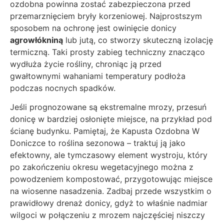
ozdobna powinna zostać zabezpieczona przed
przemarznięciem bryły korzeniowej. Najprostszym
sposobem na ochronę jest owinięcie donicy
agrowłókniną
lub jutą, co stworzy skuteczną izolację
termiczną. Taki prosty zabieg techniczny znacząco
wydłuża życie rośliny, chroniąc ją przed
gwałtownymi wahaniami temperatury podłoża
podczas nocnych spadków.
Jeśli prognozowane są ekstremalne mrozy, przesuń
donicę w bardziej osłonięte miejsce, na przykład pod
ścianę budynku. Pamiętaj, że Kapusta Ozdobna W
Doniczce to roślina sezonowa – traktuj ją jako
efektowny, ale tymczasowy element wystroju, który
po zakończeniu okresu wegetacyjnego można z
powodzeniem kompostować, przygotowując miejsce
na wiosenne nasadzenia. Zadbaj przede wszystkim o
prawidłowy drenaż donicy, gdyż to właśnie nadmiar
wilgoci w połączeniu z mrozem najczęściej niszczy