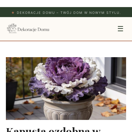
★
DEKORACJE DOMU – TWÓJ DOM W NOWYM STYLU.
☰
Kapusta ozdobna w