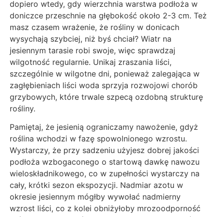
dopiero wtedy, gdy wierzchnia warstwa podłoża w
doniczce przeschnie na głębokość około 2-3 cm. Też
masz czasem wrażenie, że rośliny w donicach
wysychają szybciej, niż byś chciał? Wiatr na
jesiennym tarasie robi swoje, więc sprawdzaj
wilgotność regularnie. Unikaj zraszania liści,
szczególnie w wilgotne dni, ponieważ zalegająca w
zagłębieniach liści woda sprzyja rozwojowi chorób
grzybowych, które trwale szpecą ozdobną strukturę
rośliny.
Pamiętaj, że jesienią ograniczamy nawożenie, gdyż
roślina wchodzi w fazę spowolnionego wzrostu.
Wystarczy, że przy sadzeniu użyjesz dobrej jakości
podłoża wzbogaconego o startową dawkę nawozu
wieloskładnikowego, co w zupełności wystarczy na
cały, krótki sezon ekspozycji. Nadmiar azotu w
okresie jesiennym mógłby wywołać nadmierny
wzrost liści, co z kolei obniżyłoby mrozoodporność