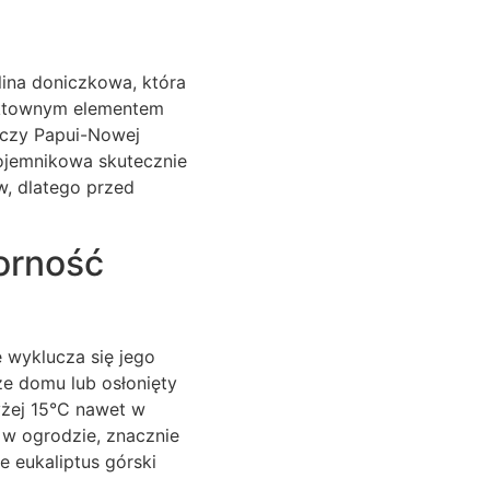
lina doniczkowa, która
ektownym elementem
 czy Papui-Nowej
ojemnikowa skutecznie
ów, dlatego przed
orność
 wyklucza się jego
ze domu lub osłonięty
yżej 15°C nawet w
e w ogrodzie, znacznie
 eukaliptus górski