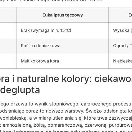
Eukaliptus tęczowy
E
Brak (wymaga min. 15°C)
Wysoka (
Roślina doniczkowa
Ogród / 
Multikolorowa kora
Niebieska
a i naturalne kolory: ciekawo
 deglupta
tego drzewa to wynik stopniowego, całorocznego procesu z
 odsłaniając coraz to nowsze warstwy. Świeżo odsłonięta 
woniebieską, a w miarę utleniania się, które trwa zazwyczaj
a ciemnozieloną, żółtą, pomarańczową, czerwoną, purpurow
ej kory jednocześnie, na jednym pniu możemy podziwiać ws