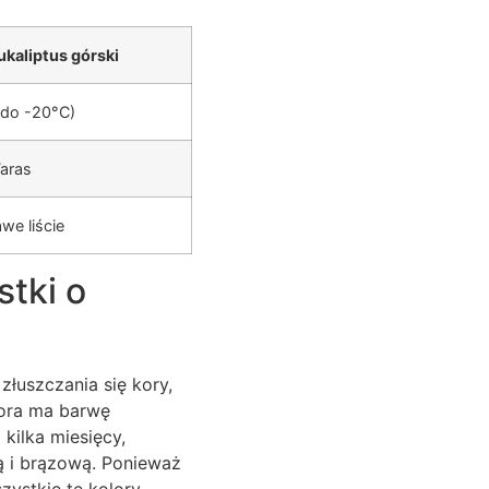
ukaliptus górski
do -20°C)
Taras
we liście
stki o
łuszczania się kory,
kora ma barwę
 kilka miesięcy,
ą i brązową. Ponieważ
zystkie te kolory