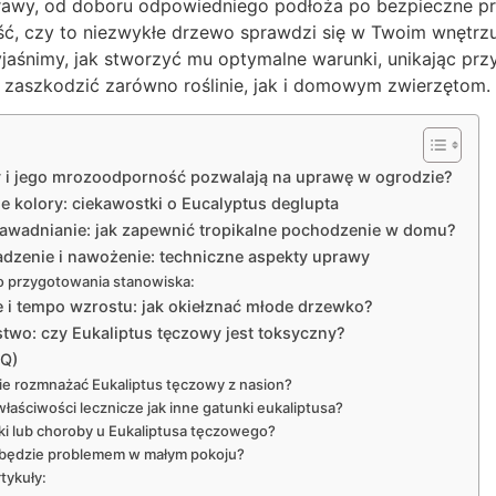
rawy, od doboru odpowiedniego podłoża po bezpieczne prz
, czy to niezwykłe drzewo sprawdzi się w Twoim wnętrzu.
jaśnimy, jak stworzyć mu optymalne warunki, unikając prz
 zaszkodzić zarówno roślinie, jak i domowym zwierzętom.
y i jego mrozoodporność pozwalają na uprawę w ogrodzie?
e kolory: ciekawostki o Eucalyptus deglupta
awadnianie: jak zapewnić tropikalne pochodzenie w domu?
dzenie i nawożenie: techniczne aspekty uprawy
o przygotowania stanowiska:
e i tempo wzrostu: jak okiełznać młode drzewko?
stwo: czy Eukaliptus tęczowy jest toksyczny?
AQ)
e rozmnażać Eukaliptus tęczowy z nasion?
właściwości lecznicze jak inne gatunki eukaliptusa?
ki lub choroby u Eukaliptusa tęczowego?
 będzie problemem w małym pokoju?
tykuły: