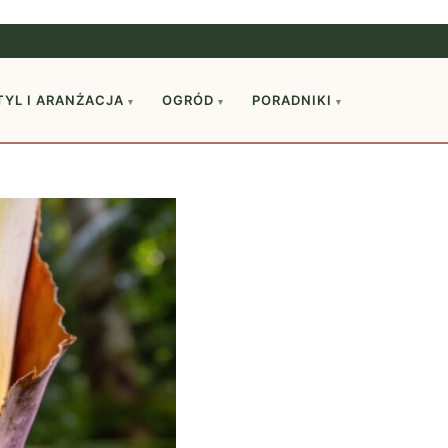
TYL I ARANŻACJA
OGRÓD
PORADNIKI
▾
▾
▾