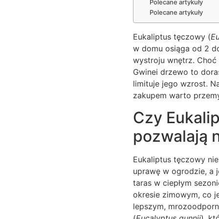
Polecane artykuły
Polecane artykuły
Eukaliptus tęczowy (
Eu
w domu osiąga od 2 d
wystroju wnętrz. Choć 
Gwinei drzewo to dora
limituje jego wzrost. N
zakupem warto przemyś
Czy Eukali
pozwalają 
Eukaliptus tęczowy nie
uprawę w ogrodzie, a 
taras w ciepłym sezon
okresie zimowym, co je
lepszym, mrozoodporny
(
Eucalyptus gunnii
), k