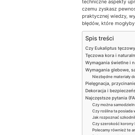
techniczne aspekty up
czemu zyskasz pewność
praktycznej wiedzy, wy
błędów, które mogłyby
Spis treści
Czy Eukaliptus tęczow
Tęczowa kora i naturaln
Wymagania świetlne i n
Wymagania glebowe, sa
Niezbędne materiały d
Pielęgnacja, przycinani
Dekoracja i bezpieczeń
Najczęstsze pytania (F
Czy można samodzielni
Czy roślina ta posiada 
Jak rozpoznać szkodni
Czy szerokość korony
Polecamy również te ar