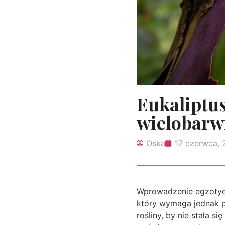
Eukaliptus
wielobarw
Oska
17 czerwca,
Wprowadzenie egzotycz
który wymaga jednak p
rośliny, by nie stała 