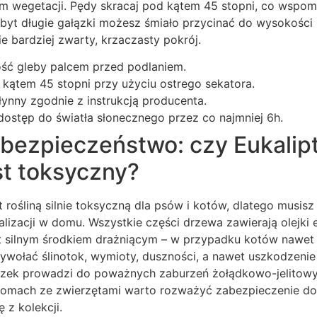
em wegetacji. Pędy skracaj pod kątem 45 stopni, co wspo
a zbyt długie gałązki możesz śmiało przycinać do wysokoś
ie bardziej zwarty, krzaczasty pokrój.
ść gleby palcem przed podlaniem.
 kątem 45 stopni przy użyciu ostrego sekatora.
ynny zgodnie z instrukcją producenta.
 dostęp do światła słonecznego przez co najmniej 6h.
 bezpieczeństwo: czy Eukalip
st toksyczny?
t rośliną silnie toksyczną dla psów i kotów, dlatego musi
kalizacji w domu. Wszystkie części drzewa zawierają olejki 
est silnym środkiem drażniącym – w przypadku kotów nawe
wywołać ślinotok, wymioty, duszności, a nawet uszkodzeni
ałązek prowadzi do poważnych zaburzeń żołądkowo-jelitowyc
 domach ze zwierzętami warto rozważyć zabezpieczenie don
 z kolekcji.