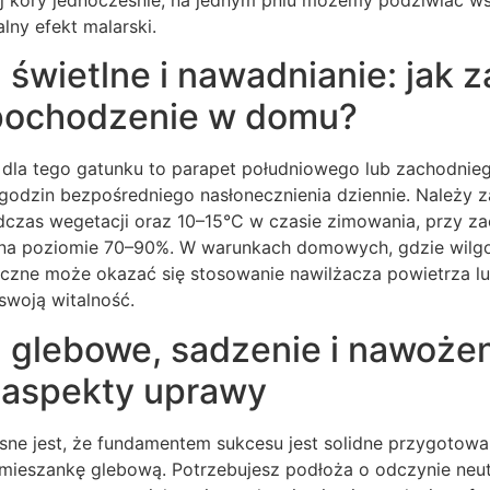
lny efekt malarski.
świetlne i nawadnianie: jak 
 pochodzenie w domu?
dla tego gatunku to parapet południowego lub zachodniego
odzin bezpośredniego nasłonecznienia dziennie. Należy 
czas wegetacji oraz 10–15°C w czasie zimowania, przy z
 na poziomie 70–90%. W warunkach domowych, gdzie wilgo
czne może okazać się stosowanie nawilżacza powietrza lub
swoją witalność.
glebowe, sadzenie i nawożen
 aspekty uprawy
sne jest, że fundamentem sukcesu jest solidne przygotowa
mieszankę glebową. Potrzebujesz podłoża o odczynie neu