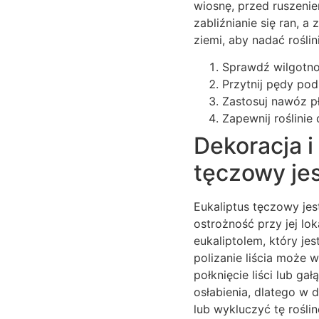
wiosnę, przed ruszeni
zabliźnianie się ran, 
ziemi, aby nadać roślin
Sprawdź wilgotno
Przytnij pędy pod
Zastosuj nawóz pł
Zapewnij roślinie
Dekoracja i
tęczowy je
Eukaliptus tęczowy jes
ostrożność przy jej lo
eukaliptolem, który j
polizanie liścia może 
połknięcie liści lub g
osłabienia, dlatego w
lub wykluczyć tę roślinę