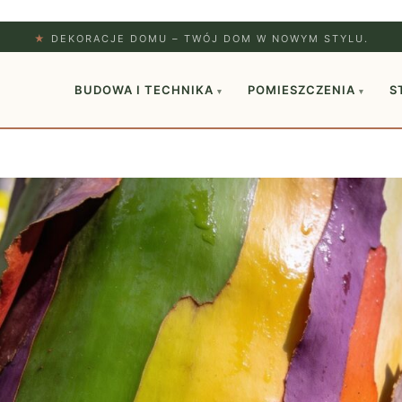
★
DEKORACJE DOMU – TWÓJ DOM W NOWYM STYLU.
BUDOWA I TECHNIKA
POMIESZCZENIA
S
▾
▾