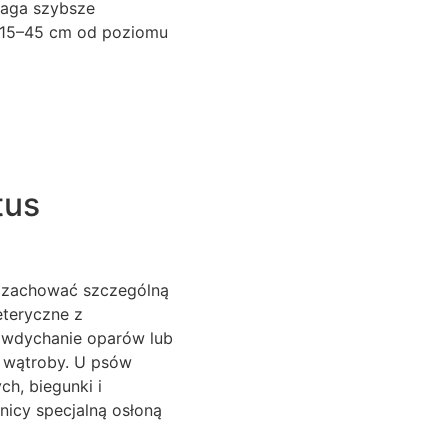
maga szybsze
ci 15–45 cm od poziomu
tus
sz zachować szczególną
eteryczne z
t wdychanie oparów lub
e wątroby. U psów
h, biegunki i
icy specjalną osłoną