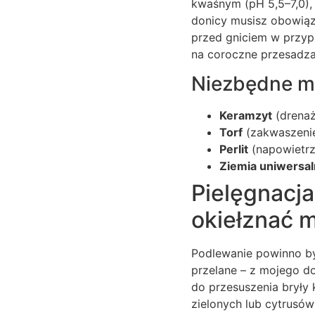
kwaśnym (pH 5,5–7,0), 
donicy musisz obowią
przed gniciem w przyp
na coroczne przesadza
Niezbędne ma
Keramzyt
(drenaż
Torf
(zakwaszeni
Perlit
(napowietrz
Ziemia uniwersal
Pielęgnacja
okiełznać 
Podlewanie powinno być
przelane – z mojego do
do przesuszenia bryły 
zielonych lub cytrusów