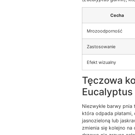
Cecha
Mrozoodporność
Zastosowanie
Efekt wizualny
Tęczowa kor
Eucalyptus
Niezwykłe barwy pnia 
która odpada płatami,
jasnozieloną lub jaskra
zmienia się kolejno n
drzewo nie zrzuca cał