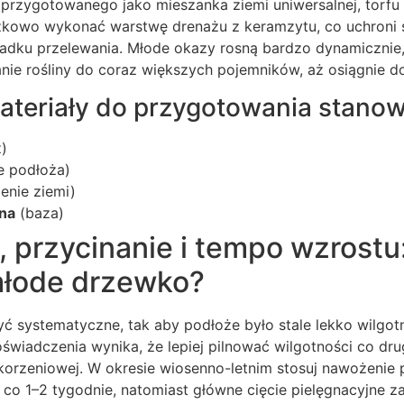
przygotowanego jako mieszanka ziemi uniwersalnej, torfu i
zkowo wykonać warstwę drenażu z keramzytu, co uchroni
adku przelewania. Młode okazy rosną bardzo dynamicznie,
nie rośliny do coraz większych pojemników, aż osiągnie d
teriały do przygotowania stanow
)
e podłoża)
enie ziemi)
na
(baza)
, przycinanie i tempo wzrostu:
młode drzewko?
 systematyczne, tak aby podłoże było stale lekko wilgotne
świadczenia wynika, że lepiej pilnować wilgotności co drug
korzeniowej. W okresie wiosenno-letnim stosuj nawożenie 
 co 1–2 tygodnie, natomiast główne cięcie pielęgnacyjne z