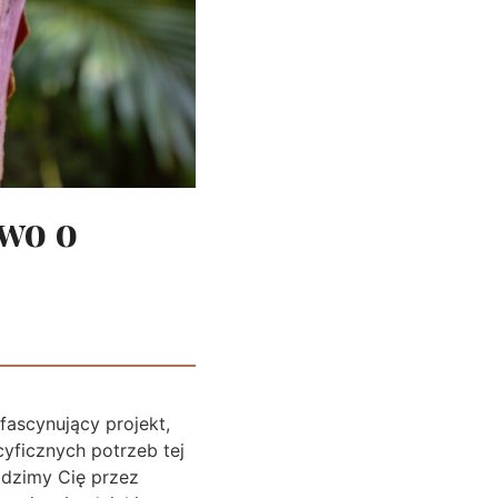
ewo o
ascynujący projekt,
yficznych potrzeb tej
adzimy Cię przez