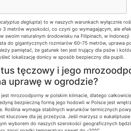
calyptus deglupta
) to w naszych warunkach wyłącznie roś
o 3 metrów wysokości, co czyni go wymagającym, ale ef
w swoim naturalnym środowisku na Filipinach, w Indonezji
sta do gigantycznych rozmiarów 60–75 metrów, uprawa p
ależy pamiętać, że gatunek ten jest trujący dla psów i kot
leć lokalizację donicy w sposób bezpieczny dla pupili.
ptus tęczowy i jego mrozoodp
na uprawę w ogrodzie?
 jest mrozoodporny w polskim klimacie, dlatego całkowicie
jedyną bezpieczną formą jego hodowli w Polsce jest wnętr
ie. Roślina wymaga stabilnych warunków termicznych pow
st kluczowe dla jej przeżycia. Jeśli marzysz o eukaliptusi
m wyborem do naszych szerokości geograficznych będzie
tóry znosi spadki temperatury nawet do -20°C.