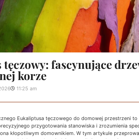
 tęczowy: fascynujące drz
nej korze
 2026
11:25 am
nego Eukaliptusa tęczowego do domowej przestrzeni to f
recyzyjnego przygotowania stanowiska i zrozumienia spec
się ona kłopotliwym domownikiem. W tym artykule przeprow