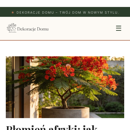
★
DEKORACJE DOMU – TWÓJ DOM W NOWYM STYLU.
☰
Płomień afryki: jak