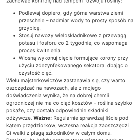
zachować kontrolę nad tempem rozwoju rośliny:
Podlewaj dopiero, gdy górna warstwa ziemi
przeschnie – nadmiar wody to prosty sposób na
grzybicę.
Stosuj nawozy wieloskładnikowe z przewagą
potasu i fosforu co 2 tygodnie, co wspomaga
proces kwitnienia.
Wiosną wykonuj cięcie formujące korony przy
użyciu zdezynfekowanego sekatora, dbając o
czystość cięć.
Wielu majsterkowiczów zastanawia się, czy warto
oszczędzać na nawozach, ale z mojego
doświadczenia wynika, że na dobrej chemii
ogrodniczej nie ma co ciąć kosztów – roślina szybko
pokaże, czy dostała odpowiednie składniki
odżywcze.
Ważne:
Regularnie sprawdzaj liście pod
kątem przędziorków; wczesna reakcja zaoszczędzi
Ci walki z plagą szkodników w całym domu.