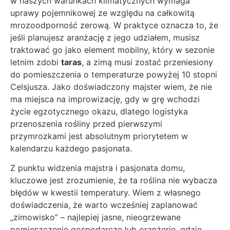
w naszych warunkach klimatycznych wymaga
uprawy pojemnikowej ze względu na całkowitą
mrozoodporność zerową. W praktyce oznacza to, że
jeśli planujesz aranżację z jego udziałem, musisz
traktować go jako element mobilny, który w sezonie
letnim zdobi
taras
, a zimą musi zostać przeniesiony
do pomieszczenia o temperaturze powyżej 10 stopni
Celsjusza. Jako doświadczony majster wiem, że nie
ma miejsca na improwizację, gdy w grę wchodzi
życie egzotycznego okazu, dlatego logistyka
przenoszenia rośliny przed pierwszymi
przymrozkami jest absolutnym priorytetem w
kalendarzu każdego pasjonata.
Z punktu widzenia majstra i pasjonata domu,
kluczowe jest zrozumienie, że ta roślina nie wybacza
błędów w kwestii temperatury. Wiem z własnego
doświadczenia, że warto wcześniej zaplanować
„zimowisko” – najlepiej jasne, nieogrzewane
pomieszczenie gospodarcze lub oranżerię, gdzie