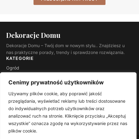
Dekoracje Domu
Dekoracje Domu – Twój dom w nowym stylu.. Znajdziesz u
nas praktyczne porady, trendy i sprawdzone rozwiązania.
KATEGORIE
Ogród
Budowa i remont
Cenimy prywatność użytkowników
INFORMACJE
Używamy plików cookie, aby poprawić jakość
Kontakt
przeglądania, wyświetlać reklamy lub treści dostosowane
Mapa witryny
do indywidualnych potrzeb użytkowników oraz
Polityka prywatności
analizować ruch na stronie. Kliknięcie przycisku „Akceptuj
RSS
wszystkie” oznacza zgodę na wykorzystywanie przez nas
plików cookie.