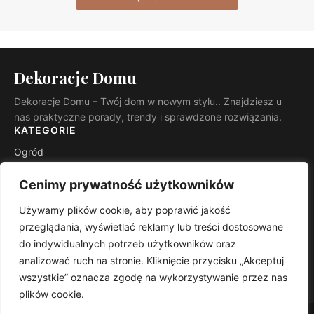
Dekoracje Domu
Dekoracje Domu – Twój dom w nowym stylu.. Znajdziesz u
nas praktyczne porady, trendy i sprawdzone rozwiązania.
KATEGORIE
Ogród
Budowa i remont
Cenimy prywatność użytkowników
INFORMACJE
Używamy plików cookie, aby poprawić jakość
Kontakt
przeglądania, wyświetlać reklamy lub treści dostosowane
Mapa witryny
do indywidualnych potrzeb użytkowników oraz
Polityka prywatności
analizować ruch na stronie. Kliknięcie przycisku „Akceptuj
RSS
wszystkie” oznacza zgodę na wykorzystywanie przez nas
plików cookie.