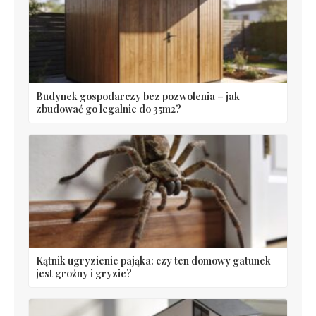
Budynek gospodarczy bez pozwolenia – jak
zbudować go legalnie do 35m2?
Kątnik ugryzienie pająka: czy ten domowy gatunek
jest groźny i gryzie?