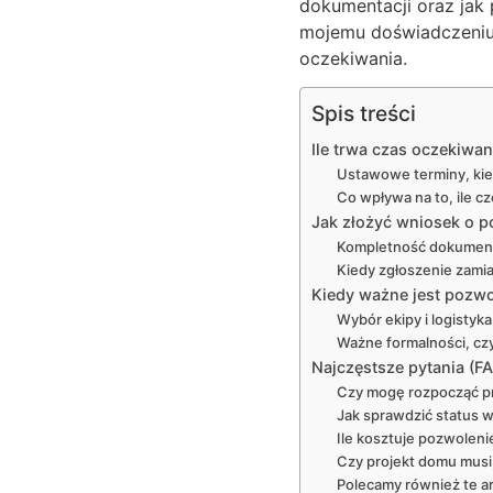
dokumentacji oraz jak 
mojemu doświadczeniu 
oczekiwania.
Spis treści
Ile trwa czas oczekiwa
Ustawowe terminy, ki
Co wpływa na to, ile cz
Jak złożyć wniosek o 
Kompletność dokument
Kiedy zgłoszenie zamia
Kiedy ważne jest pozwo
Wybór ekipy i logistyk
Ważne formalności, czy
Najczęstsze pytania (F
Czy mogę rozpocząć p
Jak sprawdzić status 
Ile kosztuje pozwolen
Czy projekt domu musi
Polecamy również te ar