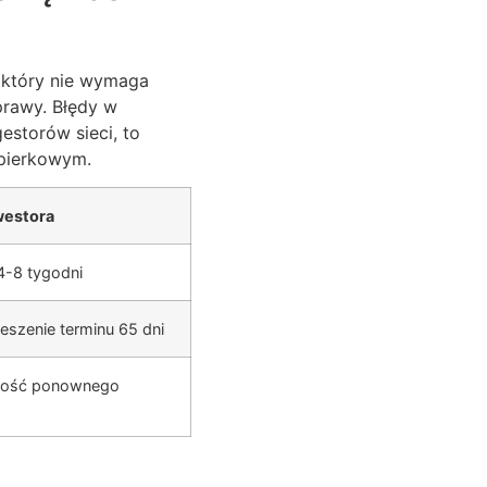
 który nie wymaga
rawy. Błędy w
estorów sieci, to
apierkowym.
westora
4-8 tygodni
eszenie terminu 65 dni
zność ponownego