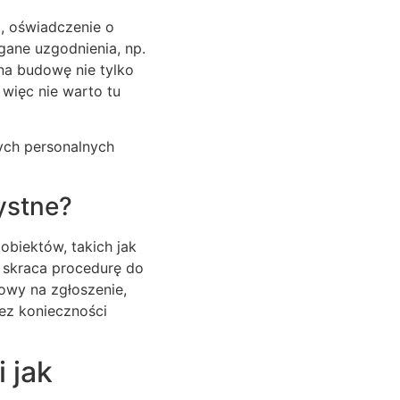
, oświadczenie o
ane uzgodnienia, np.
na budowę nie tylko
 więc nie warto tu
ych personalnych
ystne?
biektów, takich jak
 skraca procedurę do
dowy na zgłoszenie,
ez konieczności
 jak