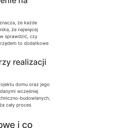
enie na
oznacza, że każde
ika, że najwięcej
ów sprawdzić, czy
 urzędem to dodatkowe
zy realizacji
ojektu domu oraz jego
danymi wcześniej
echniczno-budowlanych,
ża cały proces
owę i co