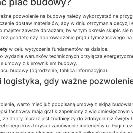
ć plac budowy?
ważne pozwolenie na budowę należy wykorzystać na przyg
zenie dostaw materiałów, aby w dniu otrzymania decyzji 
 majster zawsze doradzam, by w tym okresie skupić się na
rzez geodetę czy doprowadzenie prądu tymczasowego na d
ety
w celu wytyczenia fundamentów na działce.
 o wydanie warunków technicznych przyłącza energetyczn
ie umowy z kierownikiem budowy.
acu budowy (ogrodzenie, tablica informacyjna).
i logistyka, gdy ważne pozwolen
lenie, warto mieć już podpisaną umowę z ekipą budowla
lepsi fachowcy mają grafik zapełniony z wielomiesięcznym
że dobry murarz jest trudniejszy do zdobycia niż święty G
etelnego kosztorysu i zamówienie materiałów o długim cza
wa
czy systemy okienne, co pozwoli uniknąć przestojów w 