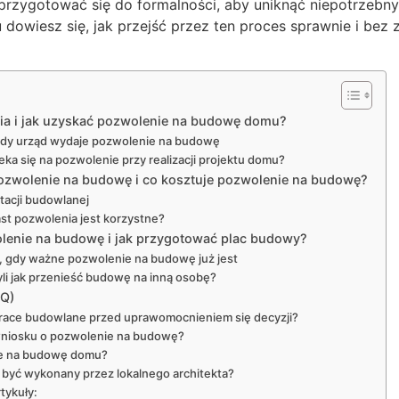
przygotować się do formalności, aby uniknąć niepotrzebny
dowiesz się, jak przejść przez ten proces sprawnie i be
nia i jak uzyskać pozwolenie na budowę domu?
edy urząd wydaje pozwolenie na budowę
eka się na pozwolenie przy realizacji projektu domu?
pozwolenie na budowę i co kosztuje pozwolenie na budowę?
acji budowlanej
st pozwolenia jest korzystne?
lenie na budowę i jak przygotować plac budowy?
a, gdy ważne pozwolenie na budowę już jest
li jak przenieść budowę na inną osobę?
AQ)
race budowlane przed uprawomocnieniem się decyzji?
wniosku o pozwolenie na budowę?
ie na budowę domu?
 być wykonany przez lokalnego architekta?
tykuły: