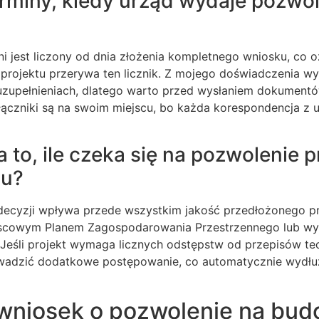
miny, kiedy urząd wydaje pozwol
i jest liczony od dnia złożenia kompletnego wniosku, co 
rojektu przerywa ten licznik. Z mojego doświadczenia wyn
 uzupełnieniach, dlatego warto przed wysłaniem dokument
ałączniki są na swoim miejscu, bo każda korespondencja z
to, ile czeka się na pozwolenie pr
mu?
ecyzji wpływa przede wszystkim jakość przedłożonego pr
jscowym Planem Zagospodarowania Przestrzennego lub wy
eśli projekt wymaga licznych odstępstw od przepisów t
wadzić dodatkowe postępowanie, co automatycznie wydłu
 wniosek o pozwolenie na bud