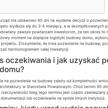
 urząd ma ustawowo 65 dni na wydanie decyzji o pozwolen
zęsto wydłuża się do 3-4 miesięcy, a w skomplikowanych 
budowlany zawsze powtarzam inwestorom, że ten okres to n
uczowy moment na dopięcie logistyki budowy domu, wybo
i projektu. Zrozumienie, ile trwa pozwolenie na budowę, po
ządzać harmonogramem całej inwestycji.
as oczekiwania i jak uzyskać 
 domu?
ia na pozwolenie na budowę zależy od kompletności wnio
architektury w Starostwie Powiatowym. Choć termin 65 dni
rzeczywistości bieg tego terminu jest często zawieszany
dokumentacji lub oczekiwanie na opinie innych instytucji.