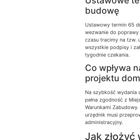
Ustawowe ter
budowę
Ustawowy termin 65 dn
wezwanie do poprawy p
czasu tracimy na tzw.
wszystkie podpisy i z
tygodnie czekania.
Co wpływa na 
projektu do
Na szybkość wydania d
pełna zgodność z Mie
Warunkami Zabudowy. J
urzędnik musi przepro
administracyjny.
Jak złożyć