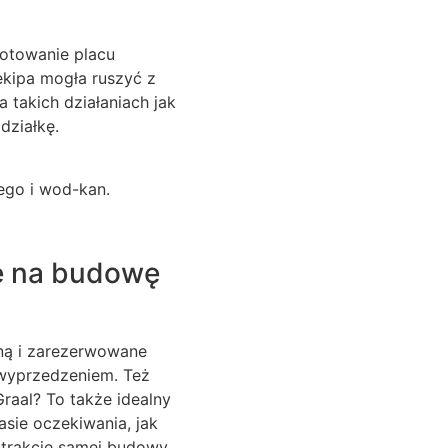
otowanie placu
ekipa mogła ruszyć z
 takich działaniach jak
ziałkę.
ego i wod-kan.
ie na budowę
ną i zarezerwowane
 wyprzedzeniem. Też
raal? To także idealny
sie oczekiwania, jak
trakcie samej budowy.