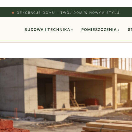
★
DEKORACJE DOMU – TWÓJ DOM W NOWYM STYLU.
BUDOWA I TECHNIKA
POMIESZCZENIA
S
▾
▾