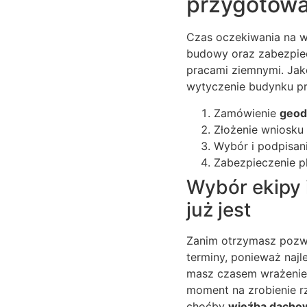
przygotowa
Czas oczekiwania na 
budowy oraz zabezpiec
pracami ziemnymi. Jako
wytyczenie budynku p
Zamówienie
geod
Złożenie wniosku
Wybór i podpisan
Zabezpieczenie pl
Wybór ekipy 
już jest
Zanim otrzymasz pozwo
terminy, ponieważ naj
masz czasem wrażenie, 
moment na zrobienie rz
choćby
więźba dacho