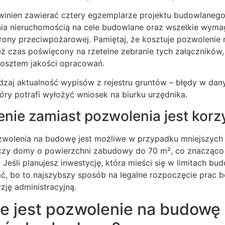
inien zawierać cztery egzemplarze projektu budowlanego
a nieruchomością na cele budowlane oraz wszelkie wymag
rony przeciwpożarowej. Pamiętaj, że kosztuje pozwolenie 
eż czas poświęcony na rzetelne zebranie tych załączników,
osztem jakości opracowań.
aj aktualność wypisów z rejestru gruntów – błędy w dan
który potrafi wyłożyć wniosek na biurku urzędnika.
enie zamiast pozwolenia jest korz
zwolenia na budowę jest możliwe w przypadku mniejszych o
czy domy o powierzchni zabudowy do 70 m², co znacząco
 Jeśli planujesz inwestycję, która mieści się w limitach bu
ć, bo to najszybszy sposób na legalne rozpoczęcie prac b
zję administracyjną.
 jest pozwolenie na budowę i