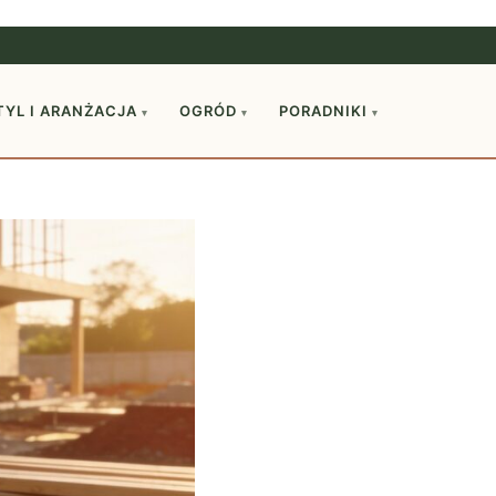
TYL I ARANŻACJA
OGRÓD
PORADNIKI
▾
▾
▾