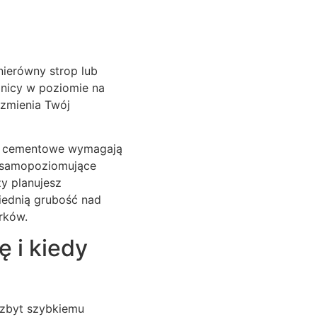
nierówny strop lub
żnicy w poziomie na
 zmienia Twój
ki cementowe wymagają
 samopoziomujące
y planujesz
ednią grubość nad
rków.
 i kiedy
 zbyt szybkiemu