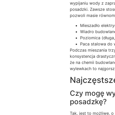
wypijaniu wody z zapr
posadzki. Zawsze stos
pozwoli masie równomi
Mieszadło elektr
Wiadro budowlane
Poziomica (długa,
Paca stalowa do 
Podczas mieszania trz
konsystencja drastycz
że na chemii budowlan
wylewkach to najgorsz
Najczęstsz
Czy mogę wy
posadzkę?
Tak, jest to możliwe, o