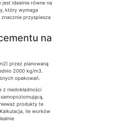
jest idealnie równe na
y, który wymaga
o znacznie przyspiesza
 cementu na
0m2) przez planowaną
rednio 2000 kg/m3.
zebnych opakowań.
e z niedokładności
ą samopoziomującą,
nieważ produkty te
 Kalkulacja, ile worków
dealnie