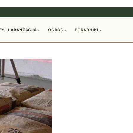
TYL I ARANŻACJA
OGRÓD
PORADNIKI
▾
▾
▾