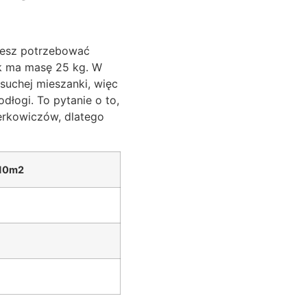
iesz potrzebować
k ma masę 25 kg. W
suchej mieszanki, więc
łogi. To pytanie o to,
erkowiczów, dlatego
 10m2