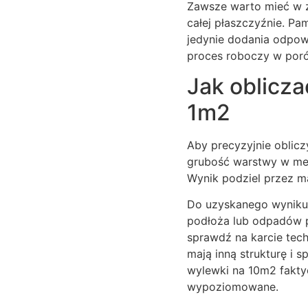
Zawsze warto mieć w z
całej płaszczyźnie. Pam
jedynie dodania odpowi
proces roboczy w poró
Jak oblicza
1m2
Aby precyzyjnie oblic
grubość warstwy w met
Wynik podziel przez m
Do uzyskanego wyniku 
podłoża lub odpadów 
sprawdź na karcie tech
mają inną strukturę i 
wylewki na 10m2 faktyc
wypoziomowane.