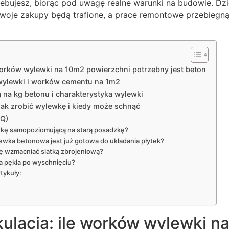
ebujesz, biorąc pod uwagę realne warunki na budowie. D
woje zakupy będą trafione, a prace remontowe przebiegną
 worków wylewki na 10m2 powierzchni potrzebny jest beton
 wylewki i worków cementu na 1m2
ą na kg betonu i charakterystyka wylewki
ak zrobić wylewkę i kiedy może schnąć
AQ)
kę samopoziomującą na starą posadzkę?
ewka betonowa jest już gotowa do układania płytek?
ę wzmacniać siatką zbrojeniową?
ka pękła po wyschnięciu?
tykuły:
ulacja: ile worków wylewki n