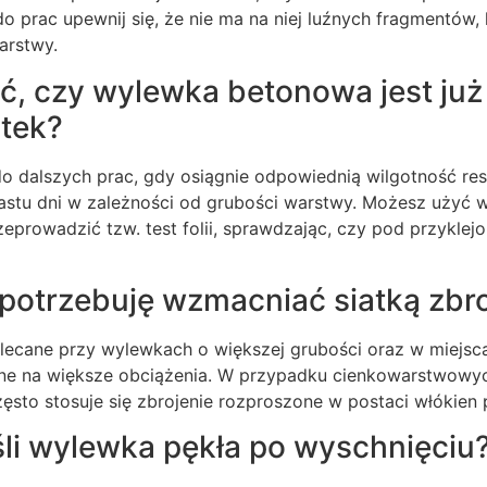
o prac upewnij się, że nie ma na niej luźnych fragmentów,
arstwy.
ć, czy wylewka betonowa jest ju
ytek?
o dalszych prac, gdy osiągnie odpowiednią wilgotność re
nastu dni w zależności od grubości warstwy. Możesz użyć 
zeprowadzić tzw. test folii, sprawdzając, czy pod przyklejo
potrzebuję wzmacniać siatką zbr
zalecane przy wylewkach o większej grubości oraz w miejsc
żone na większe obciążenia. W przypadku cienkowarstwowy
sto stosuje się zbrojenie rozproszone w postaci włókien 
eśli wylewka pękła po wyschnięciu