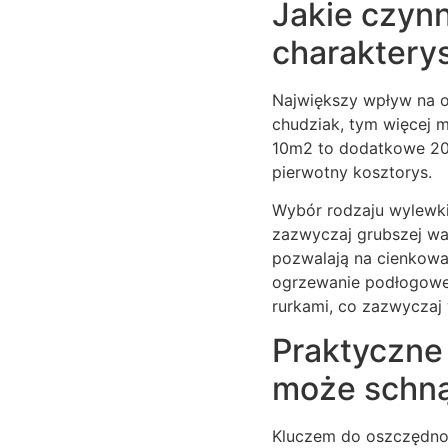
Jakie czynn
charaktery
Największy wpływ na os
chudziak, tym więcej 
10m2 to dodatkowe 200
pierwotny kosztorys.
Wybór rodzaju wylewk
zazwyczaj grubszej w
pozwalają na cienkow
ogrzewanie podłogowe
rurkami, co zazwyczaj
Praktyczne 
może schn
Kluczem do oszczędnoś