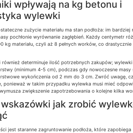
iki wpływają na kg betonu i
styka wylewki
tateczne zużycie materiału ma stan podłoża: im bardziej 
masy pochłonie wyrównanie zagłębień. Każdy centymetr ró
 kg materiału, czyli aż 8 pełnych worków, co drastycznie
i również determinuje ilość potrzebnych zakupów; wylew
arstwy (minimum 4-5 cm), podczas gdy nowoczesne masy
arstwowe wykończenia od 2 mm do 3 cm. Zwróć uwagę, cz
, ponieważ w takim przypadku wylewka musi mieć odpowi
 wymusza zwiększenie zapotrzebowania o kolejne kilka wo
wskazówki jak zrobić wylewkę
ąć
ci jest staranne zagruntowanie podłoża, które zapobiega