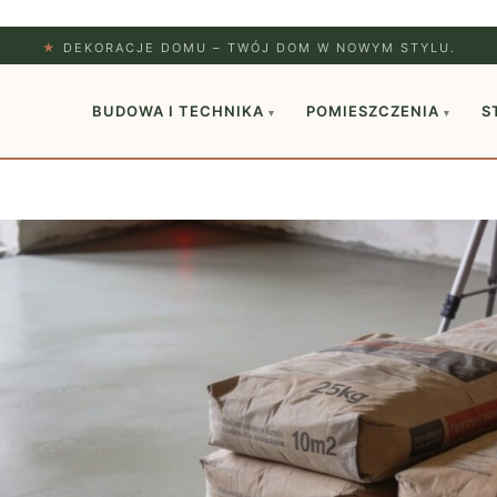
★
DEKORACJE DOMU – TWÓJ DOM W NOWYM STYLU.
BUDOWA I TECHNIKA
POMIESZCZENIA
S
▾
▾