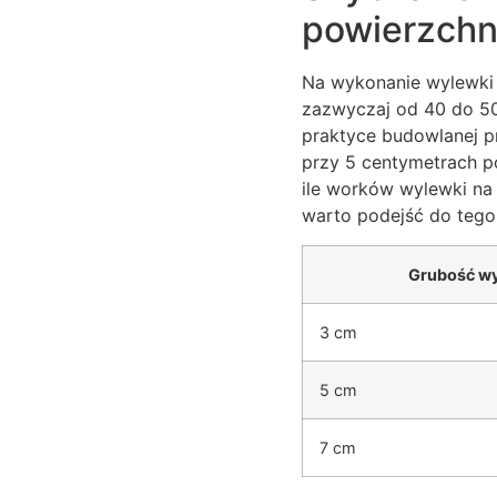
powierzchni
Na wykonanie wylewki
zazwyczaj od 40 do 50
praktyce budowlanej p
przy 5 centymetrach po
ile worków wylewki na
warto podejść do tego
Grubość wy
3 cm
5 cm
7 cm