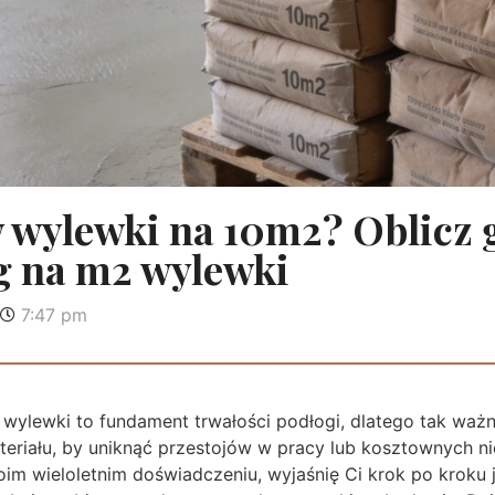
w wylewki na 10m2? Oblicz
g na m2 wylewki
7:47 pm
wylewki to fundament trwałości podłogi, dlatego tak ważn
ateriału, by uniknąć przestojów w pracy lub kosztownych 
oim wieloletnim doświadczeniu, wyjaśnię Ci krok po kroku 