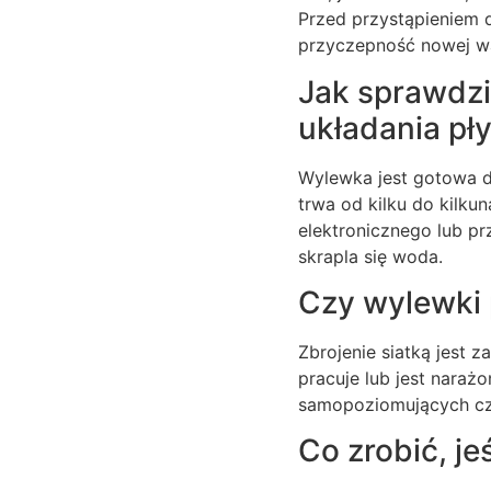
Przed przystąpieniem d
przyczepność nowej w
Jak sprawdzi
układania pł
Wylewka jest gotowa d
trwa od kilku do kilku
elektronicznego lub pr
skrapla się woda.
Czy wylewki 
Zbrojenie siatką jest 
pracuje lub jest nara
samopoziomujących czę
Co zrobić, j