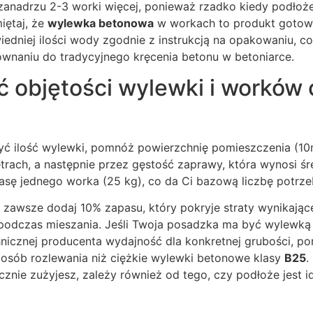
anadrzu 2-3 worki więcej, ponieważ rzadko kiedy podłoże 
iętaj, że
wylewka betonowa
w workach to produkt gotow
edniej ilości wody zgodnie z instrukcją na opakowaniu, c
wnaniu do tradycyjnego kręcenia betonu w betoniarce.
ć objętości wylewki i worków
zyć ilość wylewki, pomnóż powierzchnię pomieszczenia (1
rach, a następnie przez gęstość zaprawy, która wynosi ś
asę jednego worka (25 kg), co da Ci bazową liczbę potr
zawsze dodaj 10% zapasu, który pokryje straty wynikając
podczas mieszania. Jeśli Twoja posadzka ma być wylewk
nicznej producenta wydajność dla konkretnej grubości, po
sposób rozlewania niż ciężkie wylewki betonowe klasy
B25
.
znie zużyjesz, zależy również od tego, czy podłoże jest i