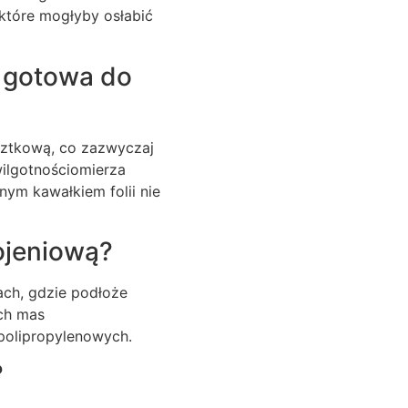
 które mogłyby osłabić
ż gotowa do
sztkową, co zazwyczaj
wilgotnościomierza
nym kawałkiem folii nie
ojeniową?
ach, gdzie podłoże
ch mas
polipropylenowych.
?