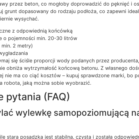
awy przez beton, co mogłoby doprowadzić do pęknięć i osł
uj grunt dopasowany do rodzaju podłoża, co zapewni idea
ernie wysychać.
yczne z odpowiednią końcówką
 o pojemności min. 20-30 litrów
 min. 2 metry)
wygładzania
ymaj się ściśle proporcji wody podanych przez producenta
nie obniża wytrzymałość końcową betonu. Z własnego doś
ej nie ma co ciąć kosztów – kupuj sprawdzone marki, bo p
a robota, jaką można sobie wyobrazić.
e pytania (FAQ)
lać wylewkę samopoziomującą na
 ile stara posadzka jest stabilna, czysta i została odpowie