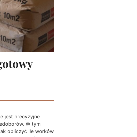
 gotowy
e jest precyzyjne
niedoborów. W tym
jak obliczyć ile worków