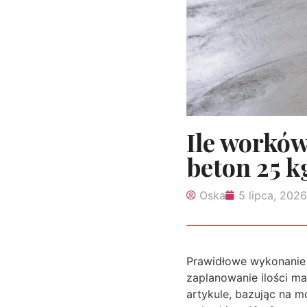
Ile workó
beton 25 k
Oska
5 lipca, 2026
Prawidłowe wykonanie 
zaplanowanie ilości m
artykule, bazując na m