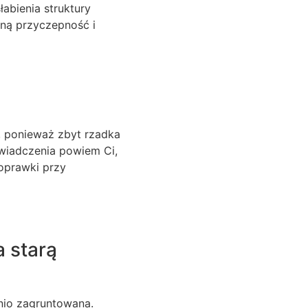
abienia struktury
lną przyczepność i
, ponieważ zbyt rzadka
wiadczenia powiem Ci,
oprawki przy
 starą
dnio zagruntowana.