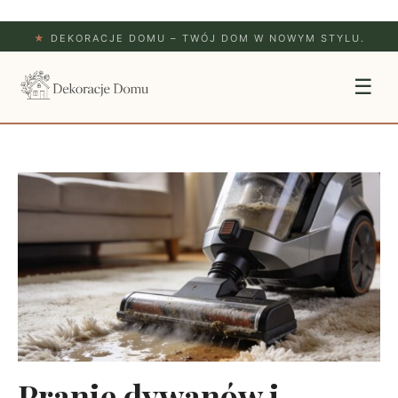
★
DEKORACJE DOMU – TWÓJ DOM W NOWYM STYLU.
☰
Pranie dywanów i