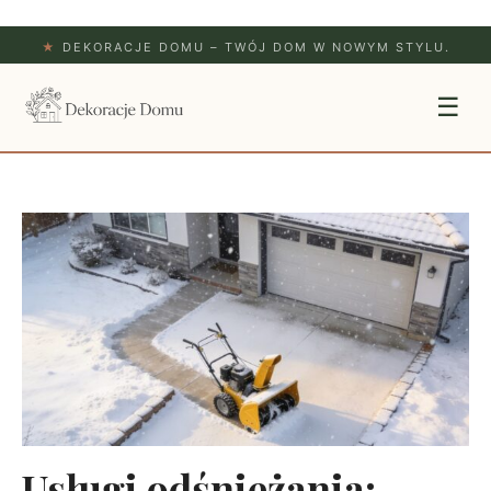
★
DEKORACJE DOMU – TWÓJ DOM W NOWYM STYLU.
☰
Usługi odśnieżania: