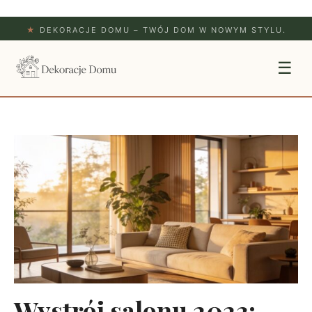
★
DEKORACJE DOMU – TWÓJ DOM W NOWYM STYLU.
☰
Wystrój salonu 2023: