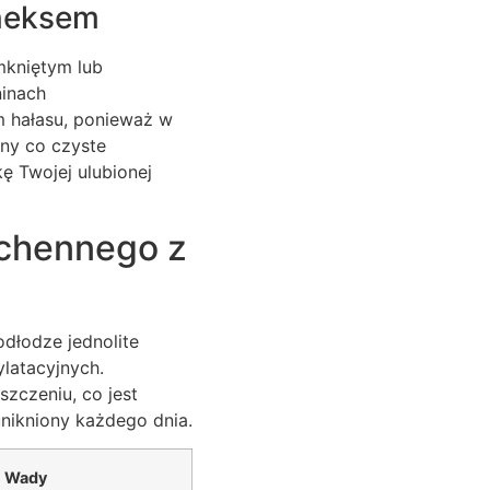
aneksem
mkniętym lub
ninach
 hałasu, ponieważ w
ny co czyste
ę Twojej ulubionej
uchennego z
dłodze jednolite
ylatacyjnych.
zczeniu, co jest
eunikniony każdego dnia.
Wady