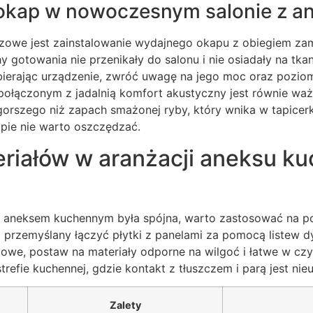
 okap w nowoczesnym salonie z 
czowe jest zainstalowanie wydajnego okapu z obiegiem za
 gotowania nie przenikały do salonu i nie osiadały na tka
erając urządzenie, zwróć uwagę na jego moc oraz poziom
ołączonym z jadalnią komfort akustyczny jest równie waż
gorszego niż zapach smażonej ryby, który wnika w tapicerk
apie nie warto oszczędzać.
riałów w aranżacji aneksu k
z aneksem kuchennym była spójna, warto zastosować na po
 przemyślany łączyć płytki z panelami za pomocą listew d
owe, postaw na materiały odporne na wilgoć i łatwe w czys
trefie kuchennej, gdzie kontakt z tłuszczem i parą jest ni
Zalety