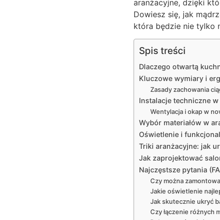
aranżacyjne, dzięki k
Dowiesz się, jak mądrz
która będzie nie tylk
Spis treści
Dlaczego otwartą kuchn
Kluczowe wymiary i erg
Zasady zachowania ciąg
Instalacje techniczne 
Wentylacja i okap w n
Wybór materiałów w ar
Oświetlenie i funkcjon
Triki aranżacyjne: jak
Jak zaprojektować salon
Najczęstsze pytania (F
Czy można zamontować
Jakie oświetlenie najl
Jak skutecznie ukryć 
Czy łączenie różnych m