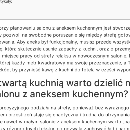
tykuły:
przy planowaniu salonu z aneksem kuchennym jest stworze
y pozwoli na swobodne poruszanie się między strefą got
wania. Aby aneks był funkcjonalny, musisz przede wszyst
, która skutecznie usunie zapachy z kuchni, oraz o przemy
li miejsce pracy od strefy relaksu w nowoczesnym salonie
której każdy metr kwadratowy ma swoje przeznaczenie, a T
kód, by przynieść kawę z kuchni do fotela w części wypo
wartą kuchnią warto dzielić n
salonu z aneksem kuchennym?
recyzyjnego podziału na strefy, ponieważ bez wyraźnego
em przestrzeń staje się chaotyczna i trudna do utrzymani
e nawet w małym salonie z aneksem kuchennym warto „nar
zy różnorodnych tekstur, co pozwala zachować ład i har