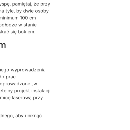
spę, pamiętaj, że przy
a tyle, by dwie osoby
ę minimum 100 cm
odłodze w stanie
skać się bokiem.
em
yjnego wyprowadzenia
do prac
 doprowadzone „w
elny projekt instalacji
omicę laserową przy
dnego, aby uniknąć