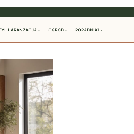
TYL I ARANŻACJA
OGRÓD
PORADNIKI
▾
▾
▾