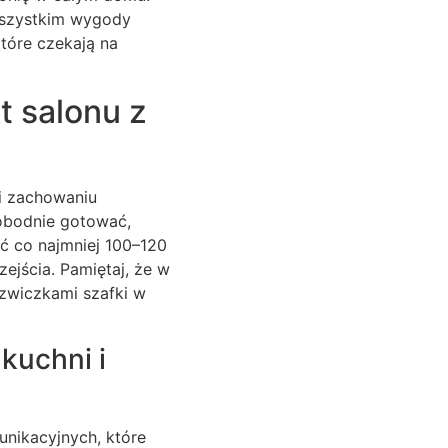
 wszystkim wygody
tóre czekają na
t salonu z
li zachowaniu
obodnie gotować,
ć co najmniej 100–120
ejścia. Pamiętaj, że w
rzwiczkami szafki w
kuchni i
unikacyjnych, które