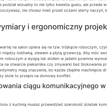
 podział wizualny to nie tylko kwestia gustu, ale przede
poczywasz, nie chcesz mieć przed oczami sterty naczyń, k
ymiary i ergonomiczny projek
artej na salon opiera się na tzw. trójkącie roboczym, czy
ci między lodówką, zlewem a płytą grzewczą. Aby móc sw
em roboczym a wyspą lub stołem w jadalni powinna wynosi
e na otwarcie piekarnika czy zmywarki bez blokowania prz
centymetry mają znaczenie, bo każde zbędne machnięcie d
zy stole to przepis na domowy konflikt.
wania ciągu komunikacyjnego w 
lonu z kuchnią musisz przewidzieć szerokość ścieżek kom