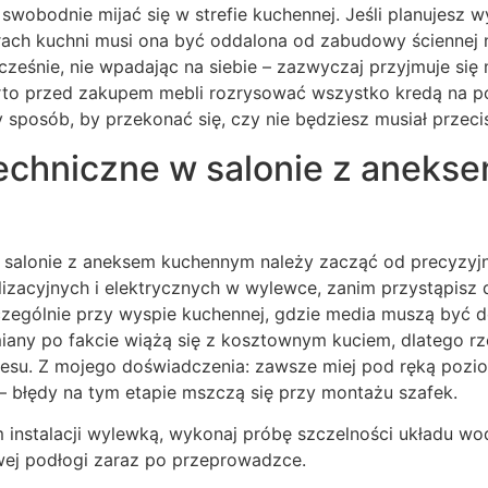
bodnie mijać się w strefie kuchennej. Jeśli planujesz wy
ch kuchni musi ona być oddalona od zabudowy ściennej n
ześnie, nie wpadając na siebie – zazwyczaj przyjmuje si
arto przed zakupem mebli rozrysować wszystko kredą na p
 sposób, by przekonać się, czy nie będziesz musiał przeci
techniczne w salonie z aneks
 w salonie z aneksem kuchennym należy zacząć od precyz
izacyjnych i elektrycznych w wylewce, zanim przystąpisz 
zególnie przy wyspie kuchennej, gdzie media muszą być
iany po fakcie wiążą się z kosztownym kuciem, dlatego rzet
esu. Z mojego doświadczenia: zawsze miej pod ręką pozi
 błędy na tym etapie mszczą się przy montażu szafek.
 instalacji wylewką, wykonaj próbę szczelności układu wo
wej podłogi zaraz po przeprowadzce.