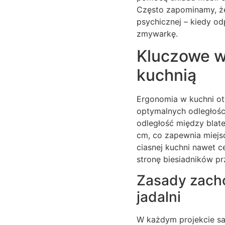
Często zapominamy, że
psychicznej – kiedy od
zmywarkę.
Kluczowe w
kuchnią
Ergonomia w kuchni otw
optymalnych odległoś
odległość między blat
cm, co zapewnia miejsc
ciasnej kuchni nawet 
stronę biesiadników pr
Zasady zacho
jadalni
W każdym projekcie sa