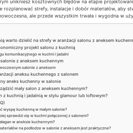
tórym unikniesz kosztownych błędów na etapie projektowa
e rozplanować strefy, instalacje i dobór materiałów, aby s
o nowoczesna, ale przede wszystkim trwała i wygodna w uż
ią warto dzielić na strefy w aranżacji salonu z aneksem kuche
onomiczny projekt salonu z kuchnią
u komunikacyjnego w kuchni i jadalni
w salonie z aneksem kuchennym
owoczesnym salonie z aneksem
anżacji aneksu kuchennego z salonem
alny aneks kuchenny w salonie
 urządzić mały salon z aneksem kuchennym?
 z kuchnią i jadalnią w stylu glamour lub loftowym?
AQ)
 wyspę kuchenną w małym salonie?
epiej sprawdzi się w kuchni połączonej z salonem?
bałagan w aneksie kuchennym?
ateriałów na podłodze w salonie z aneksem jest praktyczne?