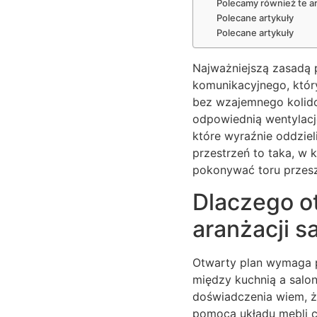
Polecamy również te ar
Polecane artykuły
Polecane artykuły
Najważniejszą zasadą 
komunikacyjnego, któr
bez wzajemnego kolido
odpowiednią wentylację
które wyraźnie oddzie
przestrzeń to taka, w 
pokonywać toru przesz
Dlaczego ot
aranżacji 
Otwarty plan wymaga p
między kuchnią a salon
doświadczenia wiem, ż
pomocą układu mebli c