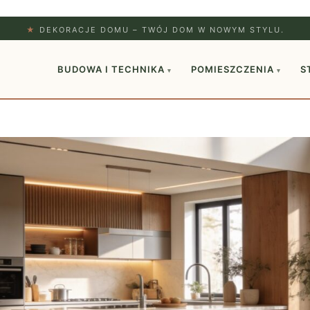
★
DEKORACJE DOMU – TWÓJ DOM W NOWYM STYLU.
BUDOWA I TECHNIKA
POMIESZCZENIA
S
▾
▾