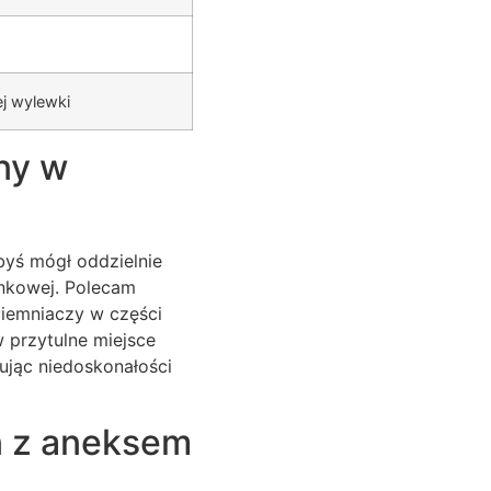
j wylewki
ny w
byś mógł oddzielnie
ynkowej. Polecam
ciemniaczy w części
 przytulne miejsce
ując niedoskonałości
on z aneksem