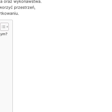
nia oraz wykonawstwa.
tworzyć przestrzeń,
ytkowaniu.
nnym?