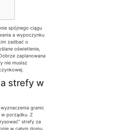
nie spójnego ciągu
owania a wypoczynku
kim zadbać o
ślane oświetlenie,
. Dobrze zaplanowana
y nie musisz
czynkowej.
a strefy w
 wyznaczenia granic
a w porządku. Z
ysować” strefy za
monię w całym domu.