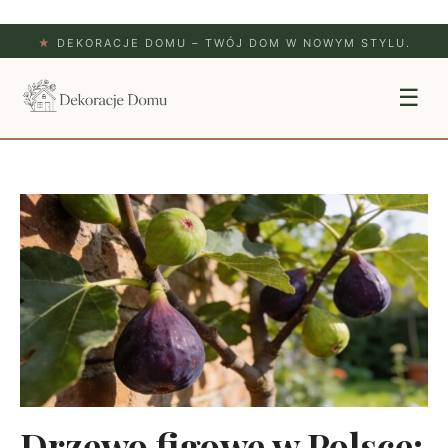
★
DEKORACJE DOMU – TWÓJ DOM W NOWYM STYLU.
☰
Drzewo figowe w Polsce: