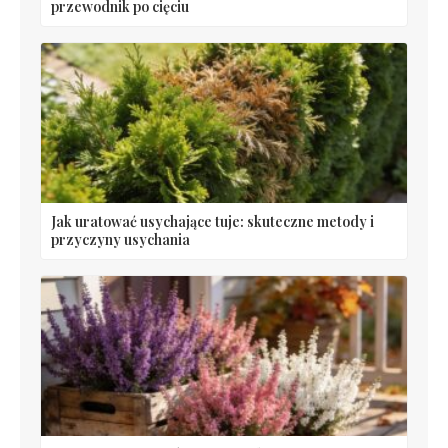
przewodnik po cięciu
Jak uratować usychające tuje: skuteczne metody i
przyczyny usychania