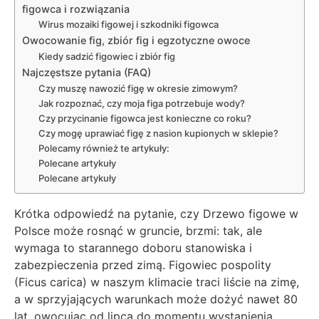
figowca i rozwiązania
Wirus mozaiki figowej i szkodniki figowca
Owocowanie fig, zbiór fig i egzotyczne owoce
Kiedy sadzić figowiec i zbiór fig
Najczęstsze pytania (FAQ)
Czy muszę nawozić figę w okresie zimowym?
Jak rozpoznać, czy moja figa potrzebuje wody?
Czy przycinanie figowca jest konieczne co roku?
Czy mogę uprawiać figę z nasion kupionych w sklepie?
Polecamy również te artykuły:
Polecane artykuły
Polecane artykuły
Krótka odpowiedź na pytanie, czy Drzewo figowe w
Polsce może rosnąć w gruncie, brzmi: tak, ale
wymaga to starannego doboru stanowiska i
zabezpieczenia przed zimą. Figowiec pospolity
(Ficus carica) w naszym klimacie traci liście na zimę,
a w sprzyjających warunkach może dożyć nawet 80
lat, owocując od lipca do momentu wystąpienia