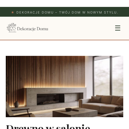
★
DEKORACJE DOMU – TWÓJ DOM W NOWYM STYLU.
☰
Drewno w salonie