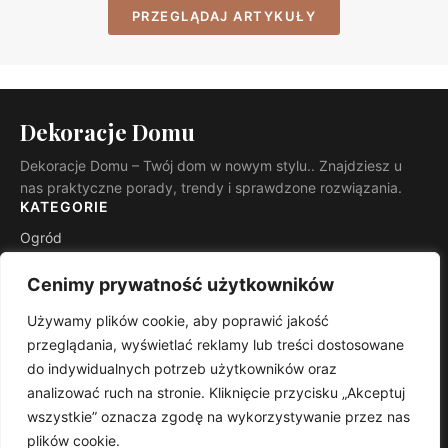
PRZEGLĄDAJ ARTYKUŁY
Dekoracje Domu
Dekoracje Domu – Twój dom w nowym stylu.. Znajdziesz u
nas praktyczne porady, trendy i sprawdzone rozwiązania.
KATEGORIE
Ogród
Budowa i remont
Cenimy prywatność użytkowników
INFORMACJE
Używamy plików cookie, aby poprawić jakość
Kontakt
przeglądania, wyświetlać reklamy lub treści dostosowane
Mapa witryny
do indywidualnych potrzeb użytkowników oraz
Polityka prywatności
analizować ruch na stronie. Kliknięcie przycisku „Akceptuj
RSS
wszystkie” oznacza zgodę na wykorzystywanie przez nas
plików cookie.