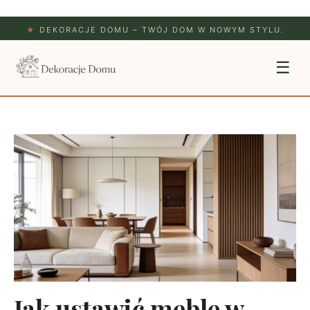
★
DEKORACJE DOMU – TWÓJ DOM W NOWYM STYLU.
☰
Jak ustawić meble w