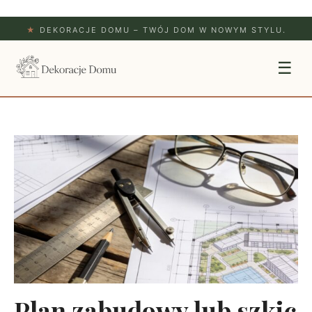
★
DEKORACJE DOMU – TWÓJ DOM W NOWYM STYLU.
☰
Plan zabudowy lub szkic