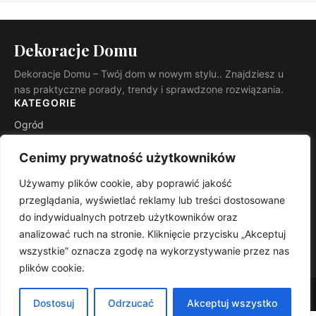
Dekoracje Domu
Dekoracje Domu – Twój dom w nowym stylu.. Znajdziesz u
nas praktyczne porady, trendy i sprawdzone rozwiązania.
KATEGORIE
Ogród
Budowa i remont
Cenimy prywatność użytkowników
INFORMACJE
Używamy plików cookie, aby poprawić jakość
Kontakt
przeglądania, wyświetlać reklamy lub treści dostosowane
Mapa witryny
do indywidualnych potrzeb użytkowników oraz
Polityka prywatności
analizować ruch na stronie. Kliknięcie przycisku „Akceptuj
RSS
wszystkie” oznacza zgodę na wykorzystywanie przez nas
plików cookie.
© 2026 Dekoracje Domu. Wszelkie prawa zastrzeżone.
Dostosuj
Odrzucać
Akceptuj wszystko